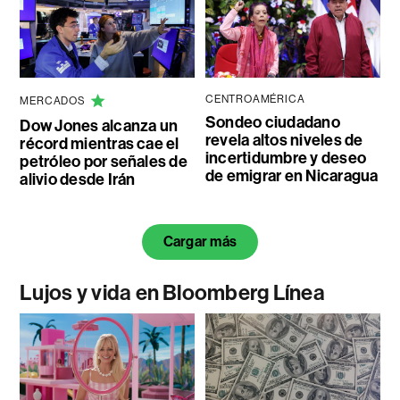
CENTROAMÉRICA
MERCADOS
Sondeo ciudadano
Dow Jones alcanza un
revela altos niveles de
récord mientras cae el
incertidumbre y deseo
petróleo por señales de
de emigrar en Nicaragua
alivio desde Irán
Cargar más
Lujos y vida en Bloomberg Línea