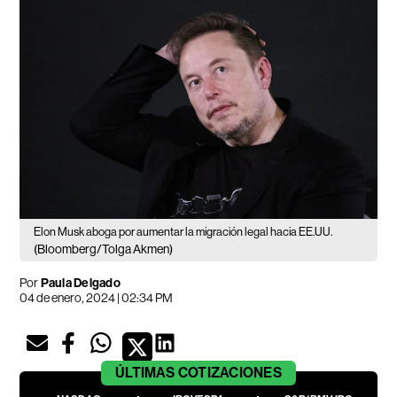
Elon Musk aboga por aumentar la migración legal hacia EE.UU.
(Bloomberg/Tolga Akmen)
Por
Paula Delgado
04 de enero, 2024 | 02:34 PM
ÚLTIMAS
COTIZACIONES