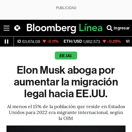
PUBLICIDAD
Ingresar
SD
-0.11%
ETH/USD
-0.26%
Visa
63,674.08
1,862.573
365.67
EE.UU.
Elon Musk aboga por
aumentar la migración
legal hacia EE.UU.
Al menos el 15% de la población que reside en Estados
Unidos para 2022 era migrante internacional, según
la OIM