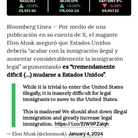
NASDAQ
IBOVESPA
S&P/BMV IPC
+2.13%
+0.00%
-0.36%
25,913.90
178,000.24
66,697.22
Bloomberg Línea — Por medio de una
publicación en su cuenta de X, el magante
Elon Musk aseguró que Estados Unidos
debería “acabar con la inmigración ilegal y
aumentar considerablemente la inmigración
legal” argumentando
es “tremendamente
difícil (…) mudarse a Estados Unidos”
.
While it is trivial to enter the United States
illegally, it is insanely difficult for legal
immigrants to move to the United States.
This is madness! We should shut down illegal
immigration and greatly increase legal
immigration.
https://t.co/ElW9PZaIqh
— Elon Musk (@elonmusk)
January 4, 2024