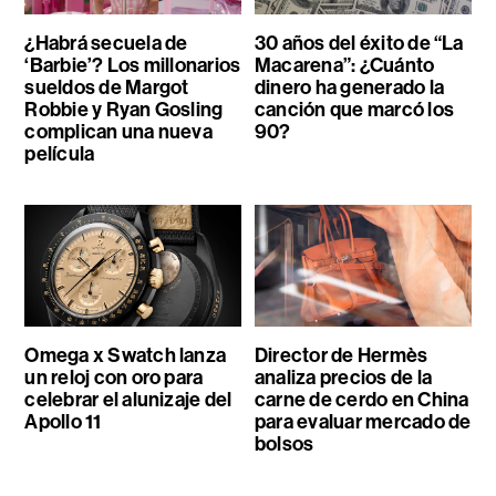
¿Habrá secuela de
30 años del éxito de “La
‘Barbie’? Los millonarios
Macarena”: ¿Cuánto
sueldos de Margot
dinero ha generado la
Robbie y Ryan Gosling
canción que marcó los
complican una nueva
90?
película
Omega x Swatch lanza
Director de Hermès
un reloj con oro para
analiza precios de la
celebrar el alunizaje del
carne de cerdo en China
Apollo 11
para evaluar mercado de
bolsos