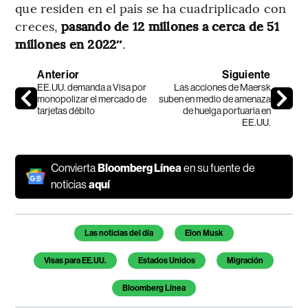
que residen en el país se ha cuadriplicado con
creces,
pasando de 12 millones a cerca de 51
millones en 2022″
.
Anterior
Siguiente
EE.UU. demanda a Visa por
Las acciones de Maersk
monopolizar el mercado de
suben en medio de amenaza
tarjetas débito
de huelga portuaria en
EE.UU.
Convierta
Bloomberg Línea
en su fuente de
noticias
aquí
Temas de este artículo
Las noticias del día
Elon Musk
Visas para EE.UU.
Estados Unidos
Migración
Bloomberg Línea