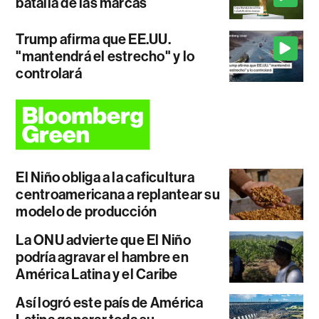
batalla de las marcas
Trump afirma que EE.UU.
"mantendrá el estrecho" y lo
controlará
El Niño obliga a la caficultura
centroamericana a replantear su
modelo de producción
La ONU advierte que El Niño
podría agravar el hambre en
América Latina y el Caribe
Así logró este país de América