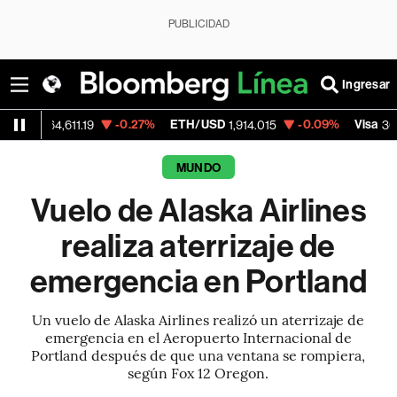
PUBLICIDAD
Ingresar
-0.27%
ETH/USD
-0.09%
Visa
-0
4,611.19
1,914.015
367.72
MUNDO
Vuelo de Alaska Airlines
realiza aterrizaje de
emergencia en Portland
Un vuelo de Alaska Airlines realizó un aterrizaje de
emergencia en el Aeropuerto Internacional de
Portland después de que una ventana se rompiera,
según Fox 12 Oregon.