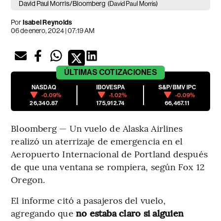
David Paul Morris/Bloomberg
(David Paul Morris)
Por
Isabel Reynolds
06 de enero, 2024 | 07:19 AM
ÚLTIMAS
COTIZACIONES
NASDAQ
IBOVESPA
S&P/BMV IPC
-0.09%
-1.02%
-0.09%
26,340.87
175,912.74
66,467.11
Bloomberg — Un vuelo de Alaska Airlines
realizó un aterrizaje de emergencia en el
Aeropuerto Internacional de Portland después
de que una ventana se rompiera, según Fox 12
Oregon.
El informe citó a pasajeros del vuelo,
agregando que
no estaba claro si alguien