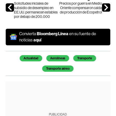
Solicitudes iniciales de
Precios por guerra en Medio
subsidio de desempleo en
Oriente compensaron caída
EE.UU. permanecen estables
de producción de Ecopetrol
por debajo de 200.000
Convierta
Bloomberg Línea
en su fuente de
noticias
aquí
Temas de este artículo
Actualidad
Aerolíneas
Transporte
Transporte aéreo
PUBLICIDAD