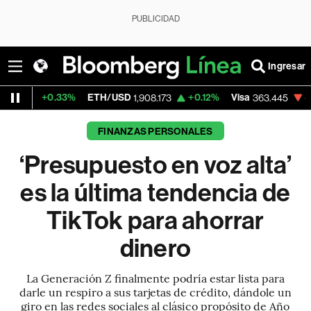
PUBLICIDAD
Ingresar
ETH/USD
+0.12%
Visa
-1.90%
MercadoLi
1,908.173
363.445
FINANZAS PERSONALES
‘Presupuesto en voz alta’
es la última tendencia de
TikTok para ahorrar
dinero
La Generación Z finalmente podría estar lista para
darle un respiro a sus tarjetas de crédito, dándole un
giro en las redes sociales al clásico propósito de Año