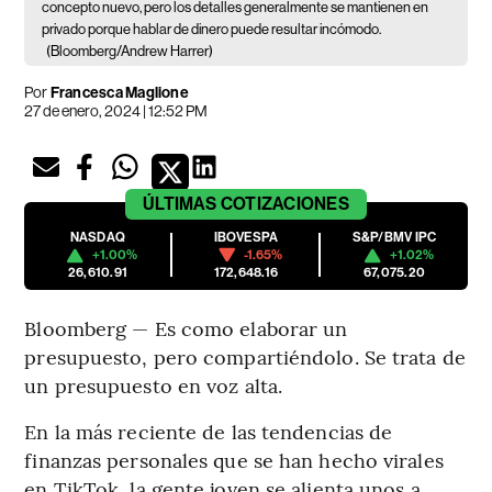
concepto nuevo, pero los detalles generalmente se mantienen en
privado porque hablar de dinero puede resultar incómodo.
(Bloomberg/Andrew Harrer)
Por
Francesca Maglione
27 de enero, 2024 | 12:52 PM
ÚLTIMAS
COTIZACIONES
NASDAQ
IBOVESPA
S&P/BMV IPC
+1.00%
-1.65%
+1.02%
26,610.91
172,648.16
67,075.20
Bloomberg — Es como elaborar un
presupuesto, pero compartiéndolo. Se trata de
un presupuesto en voz alta.
En la más reciente de las tendencias de
finanzas personales que se han hecho virales
en TikTok, la gente joven se alienta unos a