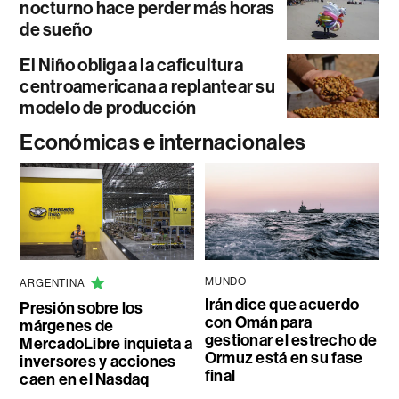
nocturno hace perder más horas
de sueño
El Niño obliga a la caficultura
centroamericana a replantear su
modelo de producción
Económicas e internacionales
MUNDO
ARGENTINA
Irán dice que acuerdo
Presión sobre los
con Omán para
márgenes de
gestionar el estrecho de
MercadoLibre inquieta a
Ormuz está en su fase
inversores y acciones
final
caen en el Nasdaq