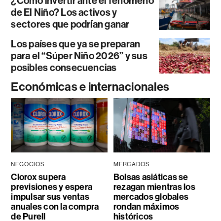
¿Cómo invertir ante el fenómeno
de El Niño? Los activos y
sectores que podrían ganar
Los países que ya se preparan
para el “Súper Niño 2026” y sus
posibles consecuencias
Económicas e internacionales
NEGOCIOS
MERCADOS
Clorox supera
Bolsas asiáticas se
previsiones y espera
rezagan mientras los
impulsar sus ventas
mercados globales
anuales con la compra
rondan máximos
de Purell
históricos