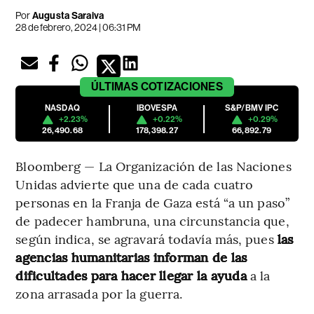
Por
Augusta Saraiva
28 de febrero, 2024 | 06:31 PM
ÚLTIMAS
COTIZACIONES
NASDAQ
IBOVESPA
S&P/BMV IPC
+2.23%
+0.22%
+0.29%
26,490.68
178,398.27
66,892.79
Bloomberg — La Organización de las Naciones
Unidas advierte que una de cada cuatro
personas en la Franja de Gaza está “a un paso”
de padecer hambruna, una circunstancia que,
según indica, se agravará todavía más, pues
las
agencias humanitarias informan de las
dificultades para hacer llegar la ayuda
a la
zona arrasada por la guerra.