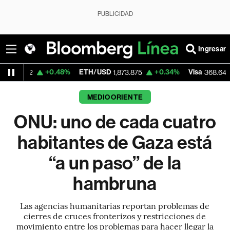
PUBLICIDAD
Ingresar
+0.48%
ETH/USD
+0.34%
Visa
+0.81%
1,873.875
368.64
MEDIO ORIENTE
ONU: uno de cada cuatro
habitantes de Gaza está
“a un paso” de la
hambruna
Las agencias humanitarias reportan problemas de
cierres de cruces fronterizos y restricciones de
movimiento entre los problemas para hacer llegar la