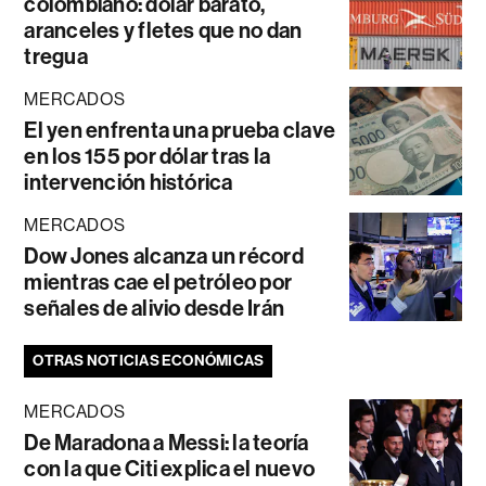
colombiano: dólar barato,
aranceles y fletes que no dan
tregua
MERCADOS
El yen enfrenta una prueba clave
en los 155 por dólar tras la
intervención histórica
MERCADOS
Dow Jones alcanza un récord
mientras cae el petróleo por
señales de alivio desde Irán
OTRAS NOTICIAS ECONÓMICAS
MERCADOS
De Maradona a Messi: la teoría
con la que Citi explica el nuevo