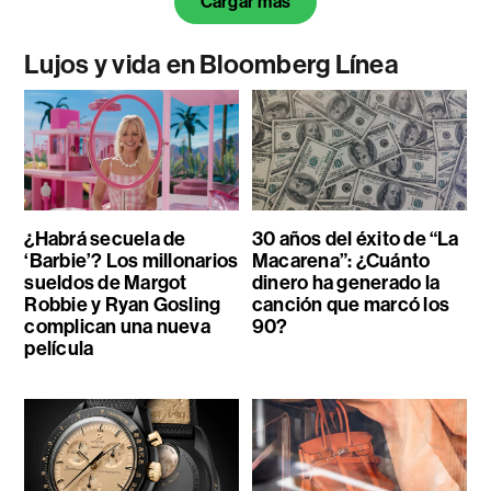
Cargar más
Lujos y vida en Bloomberg Línea
¿Habrá secuela de
30 años del éxito de “La
‘Barbie’? Los millonarios
Macarena”: ¿Cuánto
sueldos de Margot
dinero ha generado la
Robbie y Ryan Gosling
canción que marcó los
complican una nueva
90?
película