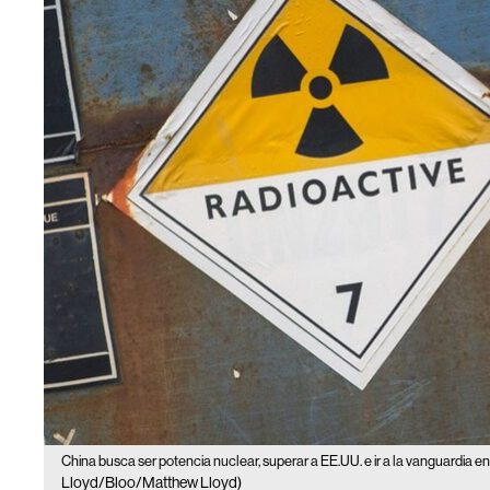
China busca ser potencia nuclear, superar a EE.UU. e ir a la vanguardia e
Lloyd/Bloo/Matthew Lloyd)