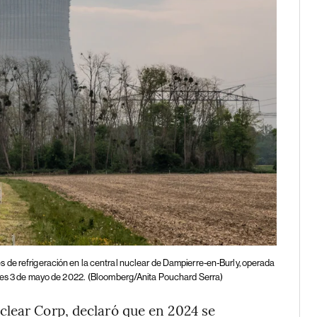
s de refrigeración en la central nuclear de Dampierre-en-Burly, operada
tes 3 de mayo de 2022.
(Bloomberg/Anita Pouchard Serra)
clear Corp, declaró que en 2024 se