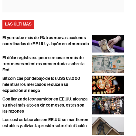
LAS ÚLTIMAS
El yen sube más de 1% tras nuevas acciones
coordinadas de EE.UU. y Japón en el mercado
El dólar registra su peor semana en más de
tres meses mientras crecen dudas sobre la
Fed
Bitcoin cae por debajo de los US$63.000
mientras los mercados reducen su
exposición al riesgo
Confianza del consumidor en EE.UU. alcanza
su nivel más alto en cinco meses: estas son
las razones
Los costos laborales en EE.UU. se mantienen
estables y alivian la presión sobre la inflación