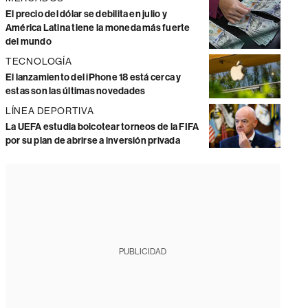
El precio del dólar se debilita en julio y
América Latina tiene la moneda más fuerte
del mundo
TECNOLOGÍA
El lanzamiento del iPhone 18 está cerca y
estas son las últimas novedades
LÍNEA DEPORTIVA
La UEFA estudia boicotear torneos de la FIFA
por su plan de abrirse a inversión privada
PUBLICIDAD