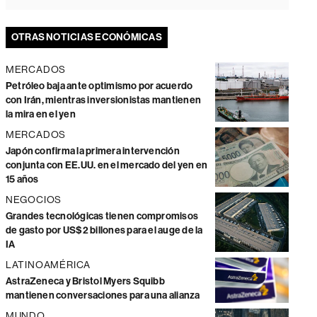
OTRAS NOTICIAS ECONÓMICAS
MERCADOS
Petróleo baja ante optimismo por acuerdo
con Irán, mientras inversionistas mantienen
la mira en el yen
MERCADOS
Japón confirma la primera intervención
conjunta con EE.UU. en el mercado del yen en
15 años
NEGOCIOS
Grandes tecnológicas tienen compromisos
de gasto por US$2 billones para el auge de la
IA
LATINOAMÉRICA
AstraZeneca y Bristol Myers Squibb
mantienen conversaciones para una alianza
MUNDO