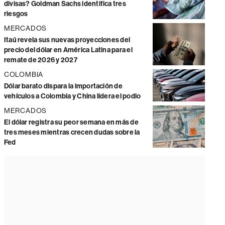
divisas? Goldman Sachs identifica tres
riesgos
MERCADOS
Itaú revela sus nuevas proyecciones del
precio del dólar en América Latina para el
remate de 2026 y 2027
COLOMBIA
Dólar barato dispara la importación de
vehículos a Colombia y China lidera el podio
MERCADOS
El dólar registra su peor semana en más de
tres meses mientras crecen dudas sobre la
Fed