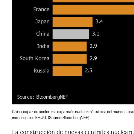
China, capaz de acelerar la expansión nuclear más rápida del mundo
Los 
menor que en EE.UU.
(Source: BloombergNEF)
La construcción de nuevas centrales nuclear