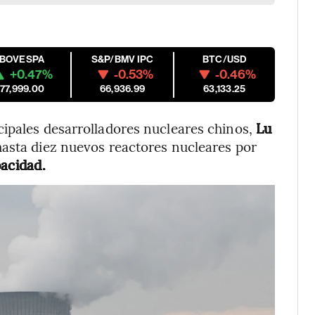
IBOVESPA
S&P/BMV IPC
BTC/USD
+0.47%
-0.53%
-0.46%
177,999.00
66,936.99
63,133.25
cipales desarrolladores nucleares chinos,
Lu
hasta diez nuevos reactores nucleares por
pacidad.