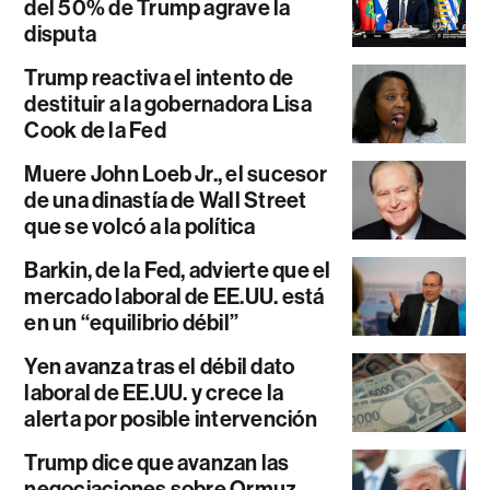
del 50% de Trump agrave la
disputa
Trump reactiva el intento de
destituir a la gobernadora Lisa
Cook de la Fed
Muere John Loeb Jr., el sucesor
de una dinastía de Wall Street
que se volcó a la política
Barkin, de la Fed, advierte que el
mercado laboral de EE.UU. está
en un “equilibrio débil”
Yen avanza tras el débil dato
laboral de EE.UU. y crece la
alerta por posible intervención
Trump dice que avanzan las
negociaciones sobre Ormuz