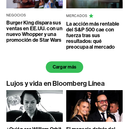
NEGOCIOS
MERCADOS
Burger King dispara sus
La acción más rentable
ventas en EE.UU. con un
del S&P 500 cae con
nuevo Whopper y una
fuerza tras sus
promoción de Star Wars
resultados: qué
preocupa al mercado
Cargar más
Lujos y vida en Bloomberg Línea