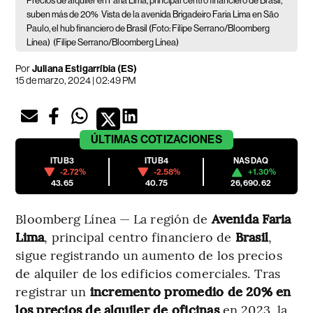
Precios de alquiler en Faria Lima, principal centro financiero de Brasil,
suben más de 20%
Vista de la avenida Brigadeiro Faria Lima en São
Paulo, el hub financiero de Brasil (Foto: Filipe Serrano/Bloomberg
Línea)
(Filipe Serrano/Bloomberg Línea)
Por
Juliana Estigarríbia (ES)
15 de marzo, 2024 | 02:49 PM
ÚLTIMAS
COTIZACIONES
ITUB3
ITUB4
NASDAQ
-2.72%
-2.58%
+1.30%
43.65
40.75
26,690.62
Bloomberg Línea — La región de
Avenida Faria
Lima
, principal centro financiero de
Brasil
,
sigue registrando un aumento de los precios
de alquiler de los edificios comerciales. Tras
registrar un
incremento promedio de 20% en
los precios de alquiler de oficinas
en 2023, la