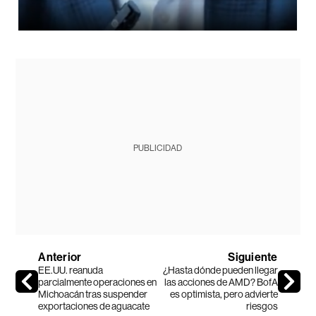
PUBLICIDAD
Anterior
Siguiente
EE.UU. reanuda
¿Hasta dónde pueden llegar
parcialmente operaciones en
las acciones de AMD? BofA
Michoacán tras suspender
es optimista, pero advierte
exportaciones de aguacate
riesgos