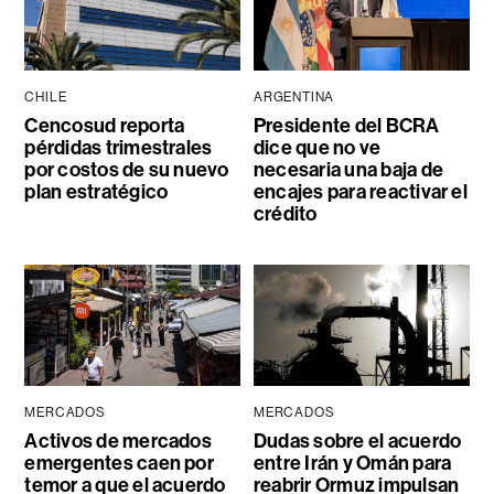
CHILE
ARGENTINA
Cencosud reporta
Presidente del BCRA
pérdidas trimestrales
dice que no ve
por costos de su nuevo
necesaria una baja de
plan estratégico
encajes para reactivar el
crédito
MERCADOS
MERCADOS
Activos de mercados
Dudas sobre el acuerdo
emergentes caen por
entre Irán y Omán para
temor a que el acuerdo
reabrir Ormuz impulsan