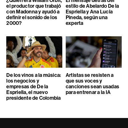
¿Quién era William Orbit,
El mensaje detrás del
el productor que trabajó
estilo de Abelardo De la
con Madonna y ayudó a
Espriella y Ana Lucía
definir el sonido de los
Pineda, según una
2000?
experta
De los vinos a la música:
Artistas se resisten a
los negocios y
que sus voces y
empresas de De la
canciones sean usadas
Espriella, el nuevo
para entrenar a la IA
presidente de Colombia