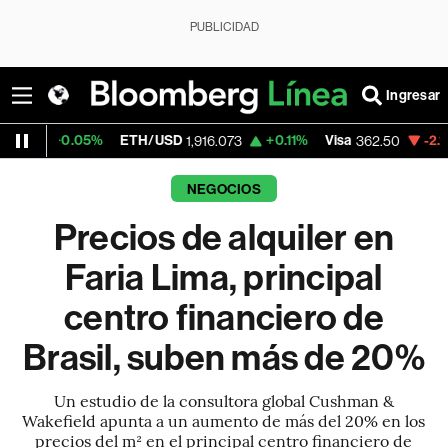
PUBLICIDAD
Ingresar
ETH/USD
+0.11%
Visa
-2.15%
MercadoLi
1,916.073
362.50
NEGOCIOS
Precios de alquiler en
Faria Lima, principal
centro financiero de
Brasil, suben más de 20%
Un estudio de la consultora global Cushman &
Wakefield apunta a un aumento de más del 20% en los
precios del m² en el principal centro financiero de