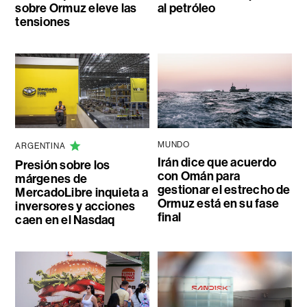
sobre Ormuz eleve las
al petróleo
tensiones
MUNDO
ARGENTINA
Irán dice que acuerdo
Presión sobre los
con Omán para
márgenes de
gestionar el estrecho de
MercadoLibre inquieta a
Ormuz está en su fase
inversores y acciones
final
caen en el Nasdaq