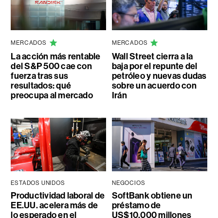
MERCADOS
MERCADOS
La acción más rentable
Wall Street cierra a la
del S&P 500 cae con
baja por el repunte del
fuerza tras sus
petróleo y nuevas dudas
resultados: qué
sobre un acuerdo con
preocupa al mercado
Irán
ESTADOS UNIDOS
NEGOCIOS
Productividad laboral de
SoftBank obtiene un
EE.UU. acelera más de
préstamo de
lo esperado en el
US$10.000 millones