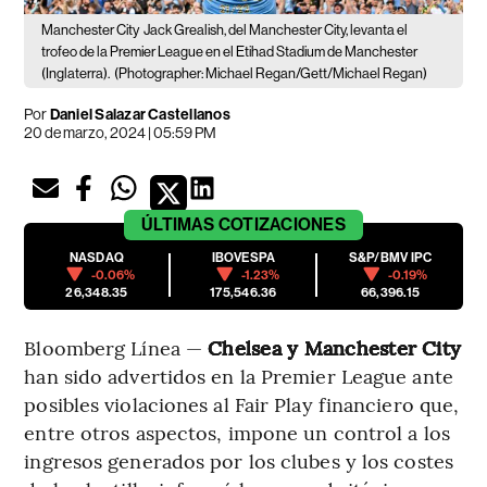
Manchester City
Jack Grealish, del Manchester City, levanta el
trofeo de la Premier League en el Etihad Stadium de Manchester
(Inglaterra).
(Photographer: Michael Regan/Gett/Michael Regan)
Por
Daniel Salazar Castellanos
20 de marzo, 2024 | 05:59 PM
ÚLTIMAS
COTIZACIONES
NASDAQ
IBOVESPA
S&P/BMV IPC
-0.06%
-1.23%
-0.19%
26,348.35
175,546.36
66,396.15
Bloomberg Línea —
Chelsea y Manchester City
han sido advertidos en la Premier League ante
posibles violaciones al Fair Play financiero que,
entre otros aspectos, impone un control a los
ingresos generados por los clubes y los costes