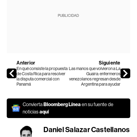
PUBLICIDAD
Anterior
Siguiente
En qué consiste la propuesta
Las manos que volvieron a La
de Costa Rica para resolver
Guaira: enfermeros
la disputa comercial con
venezolanos regresan desde
Panamá
Argentina para ayudar
Convierta
Bloomberg Línea
en su fuente de
noticias
aquí
Daniel Salazar Castellanos