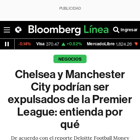
PUBLICIDAD
Ingresar
%
Visa
+0.52%
MercadoLibre
-5.23%
Banco
370.47
1,824.26
NEGOCIOS
Chelsea y Manchester
City podrían ser
expulsados de la Premier
League: entienda por
qué
De acuerdo con el reporte Deloitte Football Money