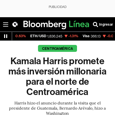
PUBLICIDAD
Ingresar
63%
ETH/USD
-1.31%
Visa
-0.04%
Mercado
1,836.245
366.13
CENTROAMÉRICA
Kamala Harris promete
más inversión millonaria
para el norte de
Centroamérica
Harris hizo el anuncio durante la visita que el
presidente de Guatemala, Bernardo Arévalo, hizo a
Washington