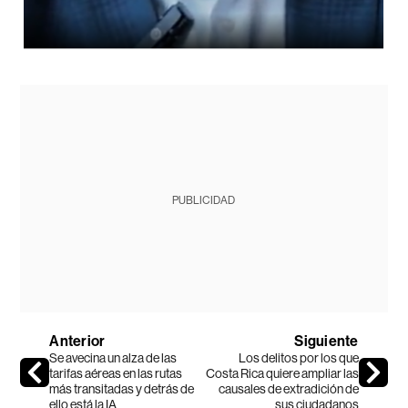
PUBLICIDAD
Anterior
Siguiente
Se avecina un alza de las
Los delitos por los que
tarifas aéreas en las rutas
Costa Rica quiere ampliar las
más transitadas y detrás de
causales de extradición de
ello está la IA
sus ciudadanos