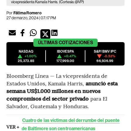
vicepresidenta Kamala Harris.
(Cortesía: @VP)
Por
Fátima Romero
27 de marzo, 2024 | 07:17 PM
ÚLTIMAS
COTIZACIONES
NASDAQ
IBOVESPA
S&P/BMV IPC
+1.00%
+0.47%
-0.53%
25,373.85
177,999.00
66,936.99
Bloomberg Línea — La vicepresidenta de
Estados Unidos, Kamala Harris,
anunció esta
semana US$1.000 millones en nuevos
compromisos del sector privado
para El
Salvador, Guatemala y Honduras.
Cuatro de las víctimas del derrumbe del puente
VER +
de Baltimore son centroamericanas