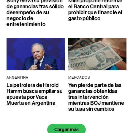
Sony eleva su previsión
Milei propone reformar
de ganancias tras sólido
el Banco Central para
desempeño de su
prohibir que financie el
negocio de
gasto público
entretenimiento
ARGENTINA
MERCADOS
La petrolera de Harold
Yen pierde parte de las
Hamm busca ampliar su
ganancias obtenidas
apuesta por Vaca
tras intervención
Muerta en Argentina
mientras BOJ mantiene
su tasa sin cambios
Cargar más