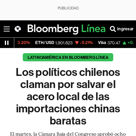
PUBLICIDAD
Ingresar
20%
ETH/USD
-0.21%
Visa
+0.52%
Mercad
1,901.823
370.47
LATINOAMÉRICA EN BLOOMBERG LÍNEA
Los políticos chilenos
claman por salvar el
acero local de las
importaciones chinas
baratas
El martes, la Cámara Baja del Congreso aprobó ocho