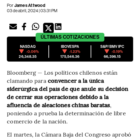
Por
James Attwood
03 de abril, 2024 | 03:31 PM
ÚLTIMAS
COTIZACIONES
NASDAQ
IBOVESPA
S&P/BMV IPC
-0.06%
-1.23%
-0.19%
26,348.35
175,546.36
66,396.15
Bloomberg — Los políticos chilenos están
clamando para
convencer a la única
siderúrgica del país de que anule su decisión
de cerrar sus operaciones debido a la
afluencia de aleaciones chinas baratas
,
poniendo a prueba la determinación de libre
comercio de la nación.
El martes, la Cámara Baja del Congreso aprobó