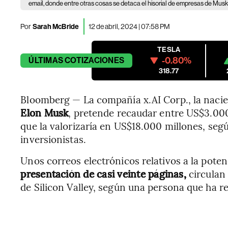
email, donde entre otras cosas se detaca el hisorial de empresas de Mus
Por
Sarah McBride
12 de abril, 2024 | 07:58 PM
TESLA
-0.80%
ÚLTIMAS
COTIZACIONES
318.77
Bloomberg — La compañía x.AI Corp., la naciente
Elon Musk
, pretende recaudar entre US$3.00
que la valorizaría en US$18.000 millones, se
inversionistas.
Unos correos electrónicos relativos a la poten
presentación de casi veinte páginas,
circulan 
de Silicon Valley, según una persona que ha r