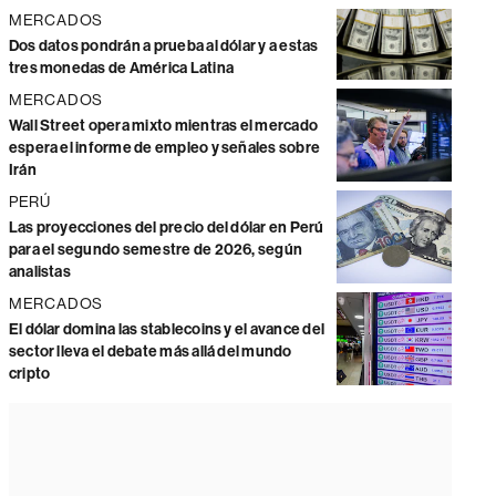
MERCADOS
Dos datos pondrán a prueba al dólar y a estas
tres monedas de América Latina
MERCADOS
Wall Street opera mixto mientras el mercado
espera el informe de empleo y señales sobre
Irán
PERÚ
Las proyecciones del precio del dólar en Perú
para el segundo semestre de 2026, según
analistas
MERCADOS
El dólar domina las stablecoins y el avance del
sector lleva el debate más allá del mundo
cripto