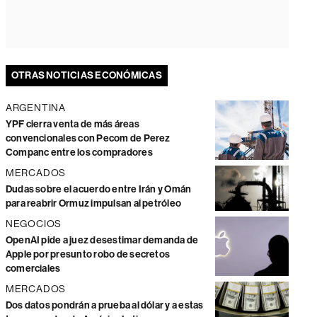
OTRAS NOTICIAS ECONÓMICAS
ARGENTINA
YPF cierra venta de más áreas
convencionales con Pecom de Perez
Companc entre los compradores
MERCADOS
Dudas sobre el acuerdo entre Irán y Omán
para reabrir Ormuz impulsan al petróleo
NEGOCIOS
OpenAI pide a juez desestimar demanda de
Apple por presunto robo de secretos
comerciales
MERCADOS
Dos datos pondrán a prueba al dólar y a estas