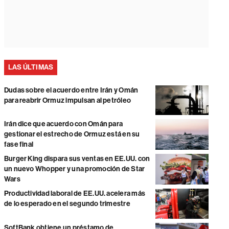
LAS ÚLTIMAS
Dudas sobre el acuerdo entre Irán y Omán
para reabrir Ormuz impulsan al petróleo
Irán dice que acuerdo con Omán para
gestionar el estrecho de Ormuz está en su
fase final
Burger King dispara sus ventas en EE.UU. con
un nuevo Whopper y una promoción de Star
Wars
Productividad laboral de EE.UU. acelera más
de lo esperado en el segundo trimestre
SoftBank obtiene un préstamo de