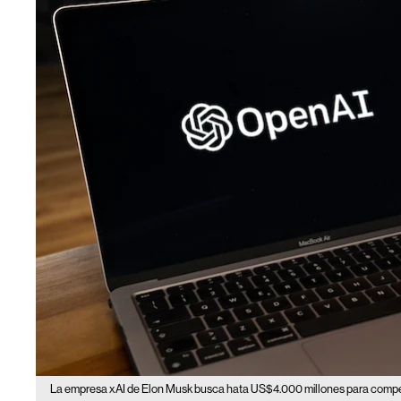
La empresa xAI de Elon Musk busca hata US$4.000 millones para compe