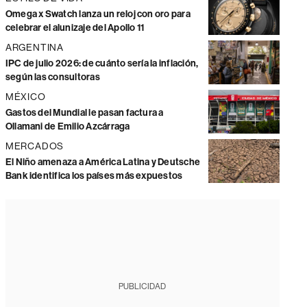
Omega x Swatch lanza un reloj con oro para
celebrar el alunizaje del Apollo 11
ARGENTINA
IPC de julio 2026: de cuánto sería la inflación,
según las consultoras
MÉXICO
Gastos del Mundial le pasan factura a
Ollamani de Emilio Azcárraga
MERCADOS
El Niño amenaza a América Latina y Deutsche
Bank identifica los países más expuestos
PUBLICIDAD