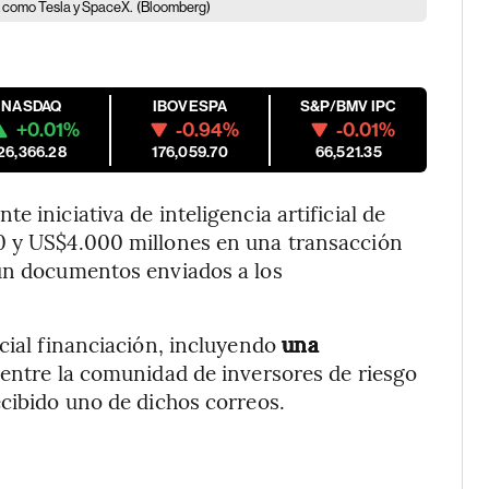
k como Tesla y SpaceX.
(Bloomberg)
NASDAQ
IBOVESPA
S&P/BMV IPC
+0.01%
-0.94%
-0.01%
26,366.28
176,059.70
66,521.35
 iniciativa de inteligencia artificial de
0 y US$4.000 millones en una transacción
gún documentos enviados a los
cial financiación, incluyendo
una
entre la comunidad de inversores de riesgo
ecibido uno de dichos correos.