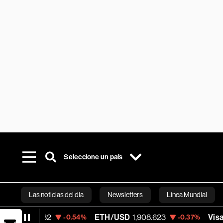
Seleccione un país
Las noticias del día
Newsletters
Línea Mundial
ETH/USD
1,908.623
Visa
369.51
-0.54%
-0.37%
+0.2
Bloomberg 