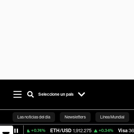
Seleccione un país
Las noticias del día
Newsletters
Línea Mundial
ETH/USD
1,912.275
Visa
363.91
+0.74%
+0.34%
-1.77%
Bloomberg 