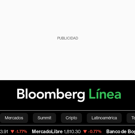
PUBLICIDAD
Mercados
Summit
Cripto
Latinoamérica
T
MercadoLibre
1,810.30
Banco de Bogota
38,900.00
-0.77%
Green
Economía
Estilo de vida
Mundo
Videos