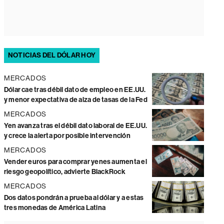
NOTICIAS DEL DÓLAR HOY
MERCADOS
Dólar cae tras débil dato de empleo en EE.UU.
y menor expectativa de alza de tasas de la Fed
MERCADOS
Yen avanza tras el débil dato laboral de EE.UU.
y crece la alerta por posible intervención
MERCADOS
Vender euros para comprar yenes aumenta el
riesgo geopolítico, advierte BlackRock
MERCADOS
Dos datos pondrán a prueba al dólar y a estas
tres monedas de América Latina