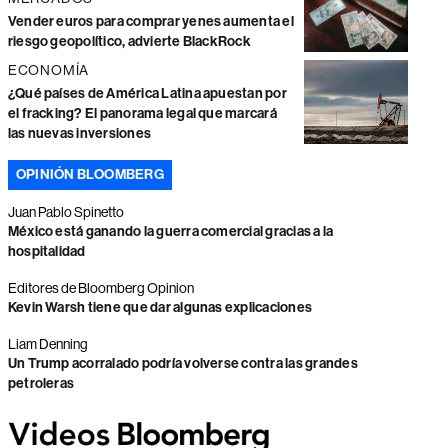
Vender euros para comprar yenes aumenta el
riesgo geopolítico, advierte BlackRock
ECONOMÍA
¿Qué países de América Latina apuestan por
el fracking? El panorama legal que marcará
las nuevas inversiones
OPINIÓN BLOOMBERG
Juan Pablo Spinetto
México está ganando la guerra comercial gracias a la
hospitalidad
Editores de Bloomberg Opinion
Kevin Warsh tiene que dar algunas explicaciones
Liam Denning
Un Trump acorralado podría volverse contra las grandes
petroleras