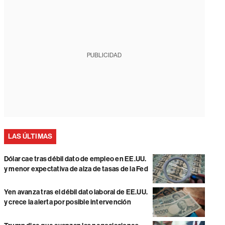
PUBLICIDAD
LAS ÚLTIMAS
Dólar cae tras débil dato de empleo en EE.UU.
y menor expectativa de alza de tasas de la Fed
Yen avanza tras el débil dato laboral de EE.UU.
y crece la alerta por posible intervención