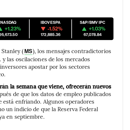
NASDAQ
IBOVESPA
S&P/BMV IPC
+1.23%
-1.52%
+1.03%
26,673.50
172,885.36
67,078.84
Stanley (
), los mensajes contradictorios
MS
 y las oscilaciones de los mercados
inversores apostar por los sectores
co.
icarán la semana que viene, ofrecerán nuevos
pués de que los datos de empleo publicados
e está enfriando. Algunos operadores
mo un indicio de que la Reserva Federal
 ya en septiembre.