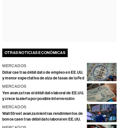
OTRAS NOTICIAS ECONÓMICAS
MERCADOS
Dólar cae tras débil dato de empleo en EE.UU.
y menor expectativa de alza de tasas de la Fed
MERCADOS
Yen avanza tras el débil dato laboral de EE.UU.
y crece la alerta por posible intervención
MERCADOS
Wall Street avanza mientras rendimientos de
bonos caen tras débil dato laboral en EE.UU.
MERCADOS