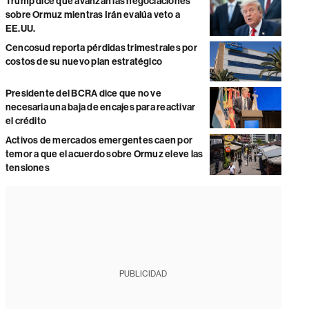
Trump dice que avanzan las negociaciones
sobre Ormuz mientras Irán evalúa veto a
EE.UU.
Cencosud reporta pérdidas trimestrales por
costos de su nuevo plan estratégico
Presidente del BCRA dice que no ve
necesaria una baja de encajes para reactivar
el crédito
Activos de mercados emergentes caen por
temor a que el acuerdo sobre Ormuz eleve las
tensiones
PUBLICIDAD