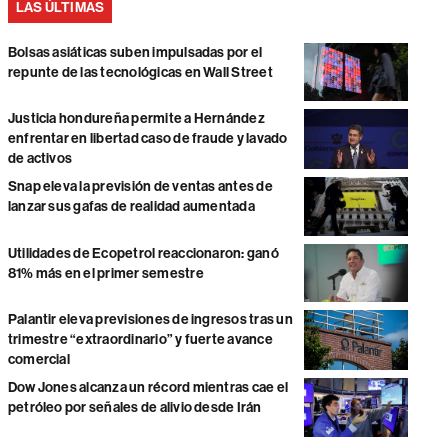
LAS ÚLTIMAS
Bolsas asiáticas suben impulsadas por el
repunte de las tecnológicas en Wall Street
Justicia hondureña permite a Hernández
enfrentar en libertad caso de fraude y lavado
de activos
Snap eleva la previsión de ventas antes de
lanzar sus gafas de realidad aumentada
Utilidades de Ecopetrol reaccionaron: ganó
81% más en el primer semestre
Palantir eleva previsiones de ingresos tras un
trimestre “extraordinario” y fuerte avance
comercial
Dow Jones alcanza un récord mientras cae el
petróleo por señales de alivio desde Irán