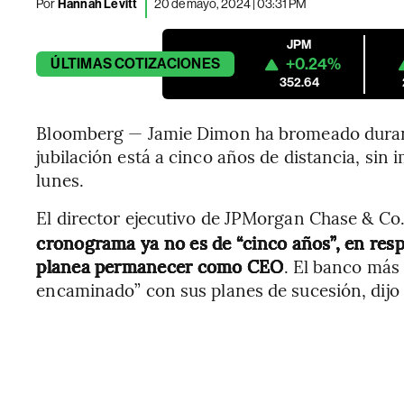
Por
Hannah Levitt
20 de mayo, 2024 | 03:31 PM
JPM
+0.24%
ÚLTIMAS
COTIZACIONES
352.64
Bloomberg — Jamie Dimon ha bromeado duran
jubilación está a cinco años de distancia, sin
lunes.
El director ejecutivo de JPMorgan Chase & Co.
cronograma ya no es de “cinco años”, en res
planea permanecer como CEO
. El banco más
encaminado” con sus planes de sucesión, dijo d