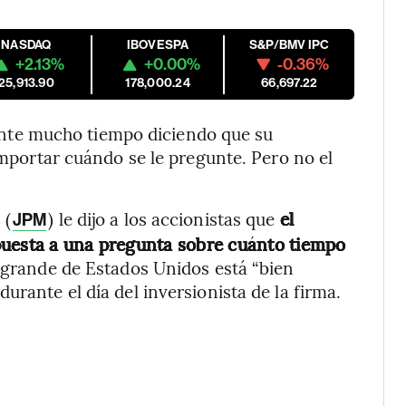
NASDAQ
IBOVESPA
S&P/BMV IPC
+2.13%
+0.00%
-0.36%
25,913.90
178,000.24
66,697.22
te mucho tiempo diciendo que su
 importar cuándo se le pregunte. Pero no el
 (
) le dijo a los accionistas que
el
JPM
puesta a una pregunta sobre cuánto tiempo
 grande de Estados Unidos está “bien
urante el día del inversionista de la firma.