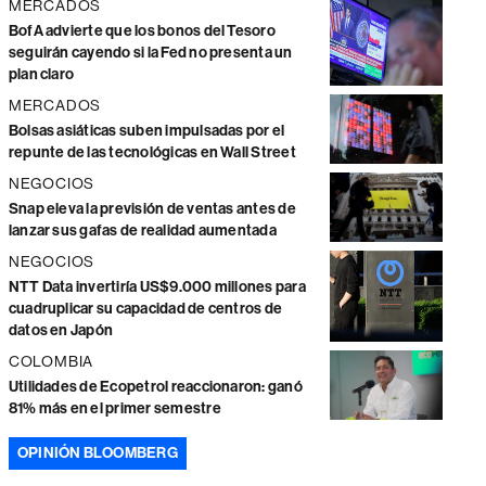
MERCADOS
BofA advierte que los bonos del Tesoro
seguirán cayendo si la Fed no presenta un
plan claro
MERCADOS
Bolsas asiáticas suben impulsadas por el
repunte de las tecnológicas en Wall Street
NEGOCIOS
Snap eleva la previsión de ventas antes de
lanzar sus gafas de realidad aumentada
NEGOCIOS
NTT Data invertiría US$9.000 millones para
cuadruplicar su capacidad de centros de
datos en Japón
COLOMBIA
Utilidades de Ecopetrol reaccionaron: ganó
81% más en el primer semestre
OPINIÓN BLOOMBERG