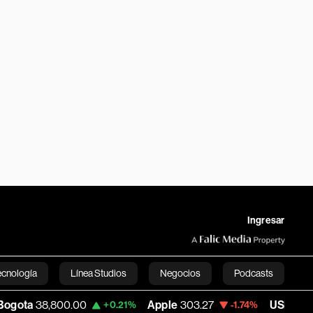
Ingresar
ecnología
Línea Studios
Negocios
Podcasts
,800.00
Apple
303.27
USD COP
3,232.9
+0.21%
-1.74%
English