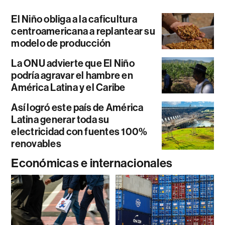
El Niño obliga a la caficultura
centroamericana a replantear su
modelo de producción
La ONU advierte que El Niño
podría agravar el hambre en
América Latina y el Caribe
Así logró este país de América
Latina generar toda su
electricidad con fuentes 100%
renovables
Económicas e internacionales