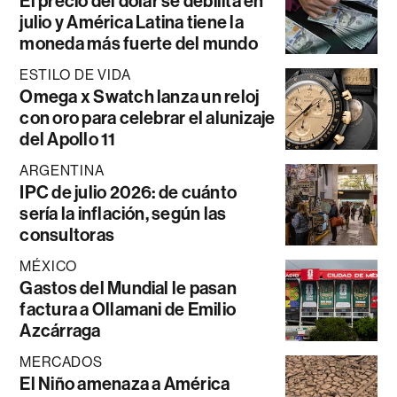
El precio del dólar se debilita en
julio y América Latina tiene la
moneda más fuerte del mundo
ESTILO DE VIDA
Omega x Swatch lanza un reloj
con oro para celebrar el alunizaje
del Apollo 11
ARGENTINA
IPC de julio 2026: de cuánto
sería la inflación, según las
consultoras
MÉXICO
Gastos del Mundial le pasan
factura a Ollamani de Emilio
Azcárraga
MERCADOS
El Niño amenaza a América