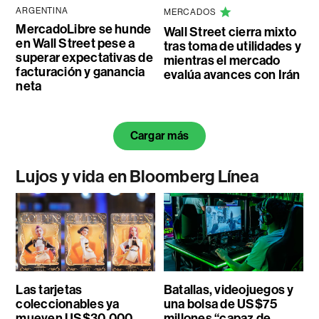
ARGENTINA
MERCADOS
MercadoLibre se hunde
Wall Street cierra mixto
en Wall Street pese a
tras toma de utilidades y
superar expectativas de
mientras el mercado
facturación y ganancia
evalúa avances con Irán
neta
Cargar más
Lujos y vida en Bloomberg Línea
Las tarjetas
Batallas, videojuegos y
coleccionables ya
una bolsa de US$75
mueven US$30.000
millones “capaz de