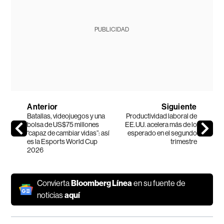
PUBLICIDAD
Anterior
Siguiente
Batallas, videojuegos y una
Productividad laboral de
bolsa de US$75 millones
EE.UU. acelera más de lo
“capaz de cambiar vidas”: así
esperado en el segundo
es la Esports World Cup
trimestre
2026
Convierta
Bloomberg Línea
en su fuente de
noticias
aquí