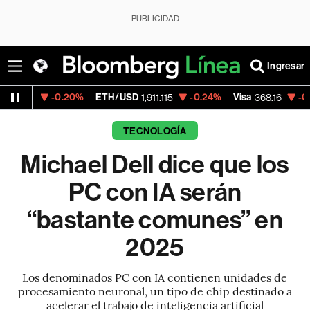
PUBLICIDAD
Ingresar
.20%
ETH/USD
-0.24%
Visa
-0.10%
Mercad
1,911.115
368.16
TECNOLOGÍA
Michael Dell dice que los
PC con IA serán
“bastante comunes” en
2025
Los denominados PC con IA contienen unidades de
procesamiento neuronal, un tipo de chip destinado a
acelerar el trabajo de inteligencia artificial