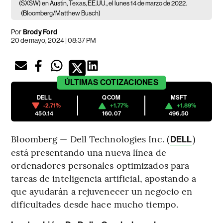
(SXSW) en Austin, Texas, EE.UU., el lunes 14 de marzo de 2022.
(Bloomberg/Matthew Busch)
Por
Brody Ford
20 de mayo, 2024 | 08:37 PM
ÚLTIMAS
COTIZACIONES
DELL
QCOM
MSFT
-2.71%
+1.77%
+1.89%
450.14
160.07
496.50
Bloomberg — Dell Technologies Inc. (
)
DELL
está presentando una nueva línea de
ordenadores personales optimizados para
tareas de inteligencia artificial, apostando a
que ayudarán a rejuvenecer un negocio en
dificultades desde hace mucho tiempo.