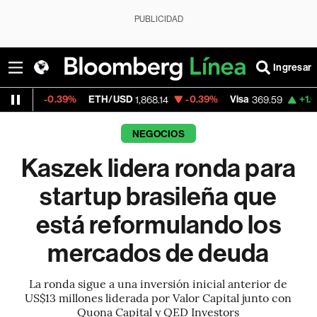
PUBLICIDAD
Ingresar
.39%
ETH/USD
-0.39%
Visa
+1.07%
Mercad
1,868.14
369.59
NEGOCIOS
Kaszek lidera ronda para
startup brasileña que
está reformulando los
mercados de deuda
La ronda sigue a una inversión inicial anterior de
US$13 millones liderada por Valor Capital junto con
Quona Capital y QED Investors