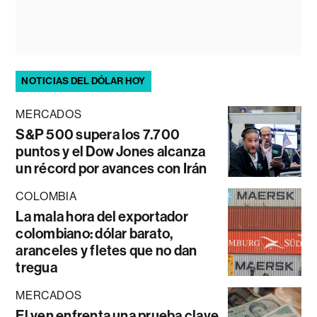
NOTICIAS DEL DÓLAR HOY
MERCADOS
S&P 500 supera los 7.700
puntos y el Dow Jones alcanza
un récord por avances con Irán
COLOMBIA
La mala hora del exportador
colombiano: dólar barato,
aranceles y fletes que no dan
tregua
MERCADOS
El yen enfrenta una prueba clave