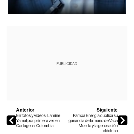
PUBLICIDAD
Anterior
Siguiente
En fotos y videos: Lamine
Pampa Energía duplica su
Yamal por primera vez en
ganancia de la mano de Vaca
Cartagena, Colombia
Muerta y la generación
eléctrica