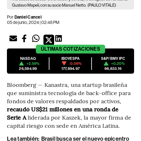
Gustavo Mapeli, con su socio Manuel Netto.
(PAULO VITALE)
Por
Daniel Cancel
05 de junio, 2024 | 02:48 PM
ÚLTIMAS
COTIZACIONES
NASDAQ
IBOVESPA
S&P/BMV IPC
+2.59%
-0.06%
+0.20%
26,584.99
177,894.97
66,833.16
Bloomberg — Kanastra, una startup brasileña
que suministra tecnología de back-office para
fondos de valores respaldados por activos,
recaudó US$21 millones en una ronda de
Serie A
liderada por Kaszek, la mayor firma de
capital riesgo con sede en América Latina.
Lea también:
Brasil busca ser el nuevo epicentro