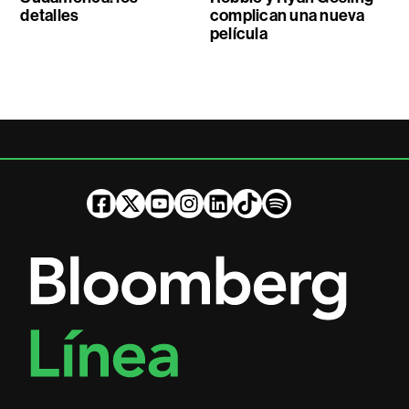
detalles
complican una nueva
película