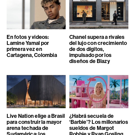
En fotos y videos:
Chanel supera a rivales
Lamine Yamal por
del lujo con crecimiento
primera vez en
de dos dígitos,
Cartagena, Colombia
impulsado por los
diseños de Blazy
Live Nation elige a Brasil
¿Habrá secuela de
para construir la mayor
‘Barbie’? Los millonarios
arena techada de
sueldos de Margot
Sudamérica: los
Robbie y Ryan Gosling