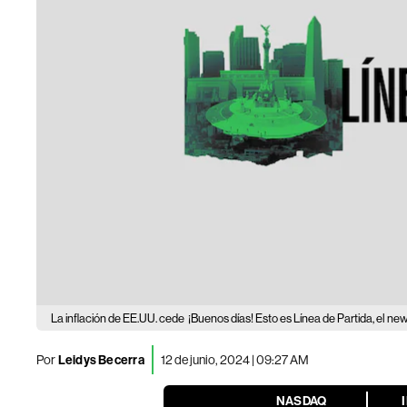
La inflación de EE.UU. cede
¡Buenos días! Esto es Línea de Partida, el ne
Por
Leidys Becerra
12 de junio, 2024 | 09:27 AM
NASDAQ