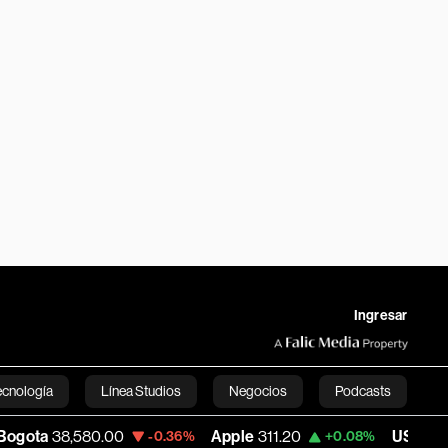
Ingresar
ecnología
Línea Studios
Negocios
Podcasts
,580.00
Apple
311.20
USD COP
3,155.4
-0.36%
+0.08%
English