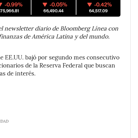
-0.99%
-0.05%
-0.42%
175,966.81
66,490.44
64,517.09
 el newsletter diario de Bloomberg Línea con
 finanzas de América Latina y del mundo.
de EE.UU. bajó por segundo mes consecutivo
cionarios de la Reserva Federal que buscan
as de interés.
IDAD