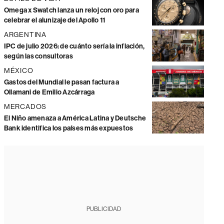
Omega x Swatch lanza un reloj con oro para
celebrar el alunizaje del Apollo 11
ARGENTINA
IPC de julio 2026: de cuánto sería la inflación,
según las consultoras
MÉXICO
Gastos del Mundial le pasan factura a
Ollamani de Emilio Azcárraga
MERCADOS
El Niño amenaza a América Latina y Deutsche
Bank identifica los países más expuestos
PUBLICIDAD