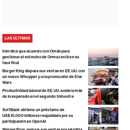
LAS ÚLTIMAS
Irán dice que acuerdo con Omán para
gestionar el estrecho de Ormuz está en su
fase final
Burger King dispara sus ventas en EE.UU. con
un nuevo Whopper y una promoción de Star
Wars
Productividad laboral de EE.UU. acelera más
de lo esperado en el segundo trimestre
SoftBank obtiene un préstamo de
US$10.000 millones respaldado por su
participación en OpenAI
Warner Bros. reduce sus ventas por pérdida