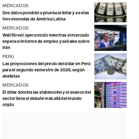
MERCADOS
Dos datos pondrán a prueba al dólar y a estas
tres monedas de América Latina
MERCADOS
Wall Street opera mixto mientras el mercado
espera el informe de empleo y señales sobre
Irán
PERÚ
Las proyecciones del precio del dólar en Perú
para el segundo semestre de 2026, según
analistas
MERCADOS
El dólar domina las stablecoins y el avance del
sector lleva el debate más allá del mundo
cripto