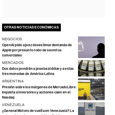
OTRAS NOTICIAS ECONÓMICAS
NEGOCIOS
OpenAI pide a juez desestimar demanda de
Apple por presunto robo de secretos
comerciales
MERCADOS
Dos datos pondrán a prueba al dólar y a estas
tres monedas de América Latina
ARGENTINA
Presión sobre los márgenes de MercadoLibre
inquieta a inversores y acciones caen en el
Nasdaq
VENEZUELA
¿General Motors de vuelta en Venezuela? La