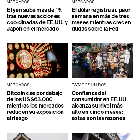
MERCADOS
MERCADOS
El yen sube más de 1%
El dólar registra su peor
tras nuevas acciones
semana en más de tres
coordinadas de EE.UU. y
meses mientras crecen
Japón en el mercado
dudas sobre la Fed
MERCADOS
ESTADOS UNIDOS
Bitcoin cae por debajo
Confianza del
de los US$63.000
consumidor en EE.UU.
mientras los mercados
alcanza su nivel más
reducen su exposición
alto en cinco meses:
al riesgo
estas son las razones