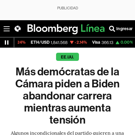
PUBLICIDAD
Ingresar
TH/USD
-2.14%
Visa
0.00%
MercadoLibre
1,841.568
366.13
1,
EE.UU.
Más demócratas de la
Cámara piden a Biden
abandonar carrera
mientras aumenta
tensión
Algunos incondicionales del partido quieren a una