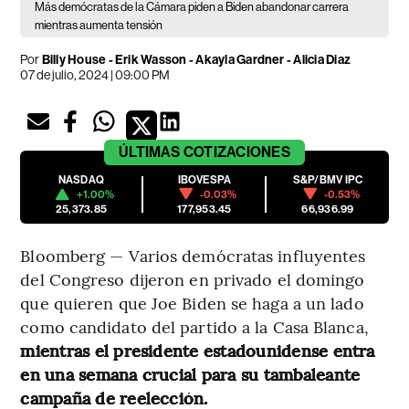
Más demócratas de la Cámara piden a Biden abandonar carrera
mientras aumenta tensión
Por
Billy House - Erik Wasson - Akayla Gardner - Alicia Diaz
07 de julio, 2024 | 09:00 PM
ÚLTIMAS
COTIZACIONES
NASDAQ
IBOVESPA
S&P/BMV IPC
+1.00%
-0.03%
-0.53%
25,373.85
177,953.45
66,936.99
Bloomberg — Varios demócratas influyentes
del Congreso dijeron en privado el domingo
que quieren que Joe Biden se haga a un lado
como candidato del partido a la Casa Blanca,
mientras el presidente estadounidense entra
en una semana crucial para su tambaleante
campaña de reelección.