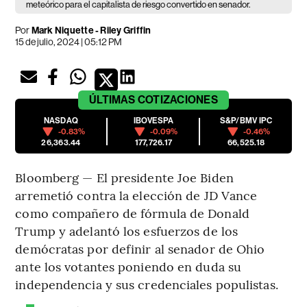
meteórico para el capitalista de riesgo convertido en senador.
Por
Mark Niquette - Riley Griffin
15 de julio, 2024 | 05:12 PM
ÚLTIMAS
COTIZACIONES
NASDAQ
IBOVESPA
S&P/BMV IPC
-0.83%
-0.09%
-0.46%
26,363.44
177,726.17
66,525.18
Bloomberg — El presidente Joe Biden
arremetió contra la elección de JD Vance
como compañero de fórmula de Donald
Trump y adelantó los esfuerzos de los
demócratas por definir al senador de Ohio
ante los votantes poniendo en duda su
independencia y sus credenciales populistas.