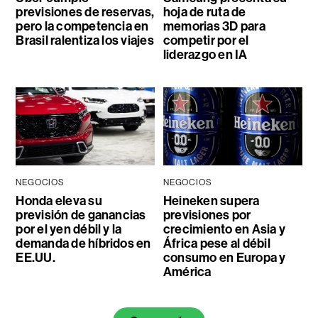
previsiones de reservas,
hoja de ruta de
pero la competencia en
memorias 3D para
Brasil ralentiza los viajes
competir por el
liderazgo en IA
NEGOCIOS
NEGOCIOS
Honda eleva su
Heineken supera
previsión de ganancias
previsiones por
por el yen débil y la
crecimiento en Asia y
demanda de híbridos en
África pese al débil
EE.UU.
consumo en Europa y
América