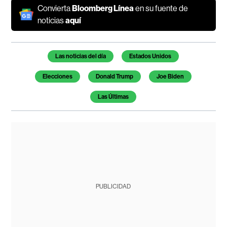
Convierta
Bloomberg Línea
en su fuente de
noticias
aquí
Temas de este artículo
Las noticias del día
Estados Unidos
Elecciones
Donald Trump
Joe Biden
Las Últimas
PUBLICIDAD