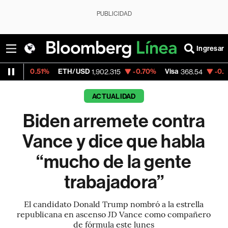
PUBLICIDAD
Ingresar
ETH/USD
-0.70%
Visa
-0.28%
MercadoLi
1,902.315
368.54
ACTUALIDAD
Biden arremete contra
Vance y dice que habla
“mucho de la gente
trabajadora”
El candidato Donald Trump nombró a la estrella
republicana en ascenso JD Vance como compañero
de fórmula este lunes