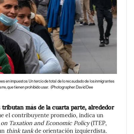
nes en impuestos
Un tercio de total de lo recaudado de los inmigrantes
re, que tienen prohibido usar.
(Photographer: David Dee
s
tributan más de la cuarta parte, alrededor
ue el contribuyente promedio, indica un
e on Taxation and Economic Policy
(ITEP,
 un
think tank
de orientación izquierdista.