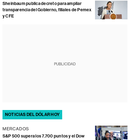
Sheinbaum publica decreto para ampliar
transparencia del Gobierno, filiales de Pemex
y CFE
PUBLICIDAD
NOTICIAS DEL DÓLAR HOY
MERCADOS
S&P 500 supera los 7.700 puntos y el Dow