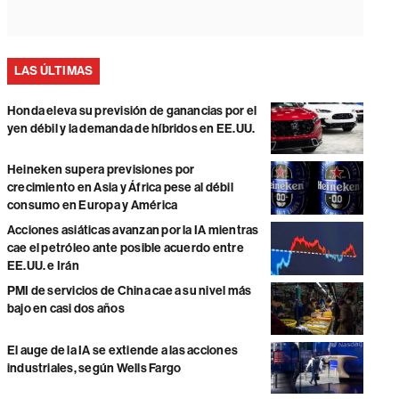
LAS ÚLTIMAS
Honda eleva su previsión de ganancias por el
yen débil y la demanda de híbridos en EE.UU.
Heineken supera previsiones por
crecimiento en Asia y África pese al débil
consumo en Europa y América
Acciones asiáticas avanzan por la IA mientras
cae el petróleo ante posible acuerdo entre
EE.UU. e Irán
PMI de servicios de China cae a su nivel más
bajo en casi dos años
El auge de la IA se extiende a las acciones
industriales, según Wells Fargo