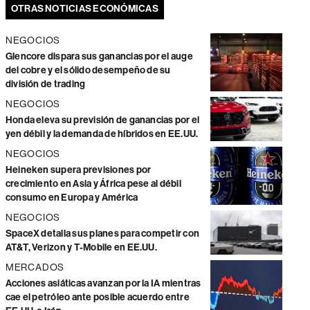
OTRAS NOTICIAS ECONÓMICAS
NEGOCIOS
Glencore dispara sus ganancias por el auge
del cobre y el sólido desempeño de su
división de trading
NEGOCIOS
Honda eleva su previsión de ganancias por el
yen débil y la demanda de híbridos en EE.UU.
NEGOCIOS
Heineken supera previsiones por
crecimiento en Asia y África pese al débil
consumo en Europa y América
NEGOCIOS
SpaceX detalla sus planes para competir con
AT&T, Verizon y T-Mobile en EE.UU.
MERCADOS
Acciones asiáticas avanzan por la IA mientras
cae el petróleo ante posible acuerdo entre