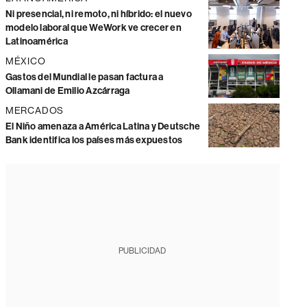
Ni presencial, ni remoto, ni híbrido: el nuevo
modelo laboral que WeWork ve crecer en
Latinoamérica
MÉXICO
Gastos del Mundial le pasan factura a
Ollamani de Emilio Azcárraga
MERCADOS
El Niño amenaza a América Latina y Deutsche
Bank identifica los países más expuestos
PUBLICIDAD