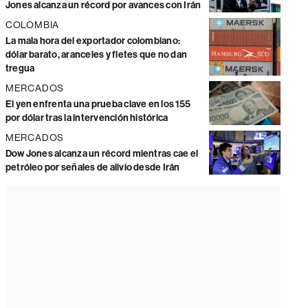
Jones alcanza un récord por avances con Irán
COLOMBIA
La mala hora del exportador colombiano:
dólar barato, aranceles y fletes que no dan
tregua
MERCADOS
El yen enfrenta una prueba clave en los 155
por dólar tras la intervención histórica
MERCADOS
Dow Jones alcanza un récord mientras cae el
petróleo por señales de alivio desde Irán