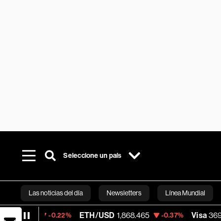
Seleccione un país
Las noticias del día
Newsletters
Línea Mundial
ETH/USD
1,868.465
Visa
369.59
-0.22%
-0.37%
+1.07
Bloomberg 