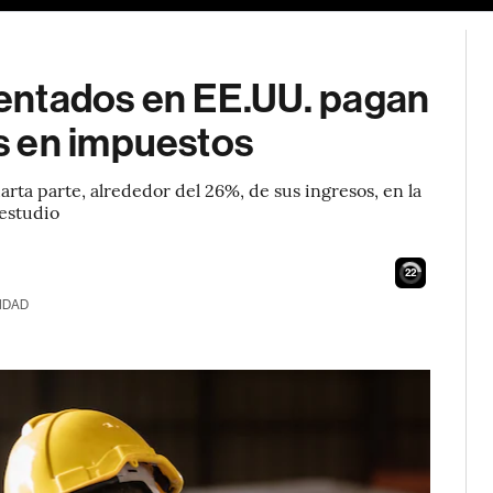
entados en EE.UU. pagan
s en impuestos
ta parte, alrededor del 26%, de sus ingresos, en la
estudio
21
IDAD