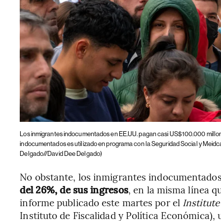
Los inmigrantes indocumentados en EE.UU. pagan casi US$100.000 millo
indocumentados es utilizado en programa con la Seguridad Social y Meidcar
Delgado//David Dee Delgado)
No obstante, los inmigrantes indocumentado
del 26%, de sus ingresos
, en la misma línea q
informe publicado este martes por el
Institut
Instituto de Fiscalidad y Política Económica),