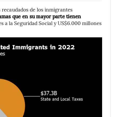
es recaudados de los inmigrantes
ramas que en su mayor parte tienen
s a la Seguridad Social y US$6.000 millones