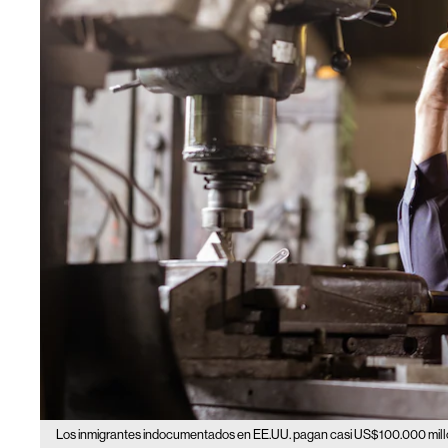
Los inmigrantes indocumentados en EE.UU. pagan casi US$100.000 mill