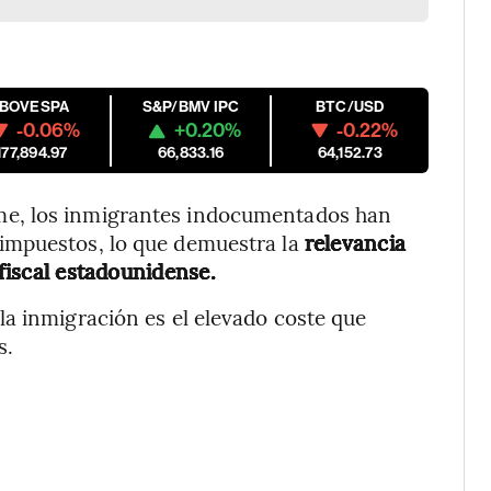
IBOVESPA
S&P/BMV IPC
BTC/USD
-0.06%
+0.20%
-0.22%
177,894.97
66,833.16
64,152.73
e, los inmigrantes indocumentados han
impuestos, lo que demuestra la
relevancia
 fiscal estadounidense.
a inmigración es el elevado coste que
s.