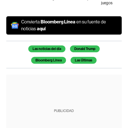
juegos
Convierta
Bloomberg Línea
en su fuente de
noticias
aquí
Temas de este artículo
Las noticias del día
Donald Trump
Bloomberg Línea
Las Últimas
PUBLICIDAD