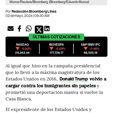
Munoz/Reuters/Bloomberg
(Bloomberg/Eduardo Munoz)
Por
Redacción Bloomberg Línea
02 de mayo, 2024 | 09:30 AM
ÚLTIMAS
COTIZACIONES
NASDAQ
IBOVESPA
S&P/BMV IPC
-0.83%
-0.09%
-0.46%
26,363.44
177,726.17
66,525.18
Al igual que hizo en la campaña presidencial
que lo llevó a la máxima magistratura de los
Estados Unidos en 2016,
volvió a
Donald Trump
cargar contra los inmigrantes sin papeles
y
prometió una deportación masiva si vuelve la
Casa Blanca.
El expresidente de los Estados Unidos y