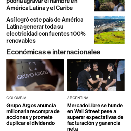
podría agravar el hambre en
América Latina y el Caribe
Así logró este país de América
Latina generar toda su
electricidad con fuentes 100%
renovables
Económicas e internacionales
COLOMBIA
ARGENTINA
Grupo Argos anuncia
MercadoLibre se hunde
millonaria recompra de
en Wall Street pese a
acciones y promete
superar expectativas de
duplicar el dividendo
facturación y ganancia
neta