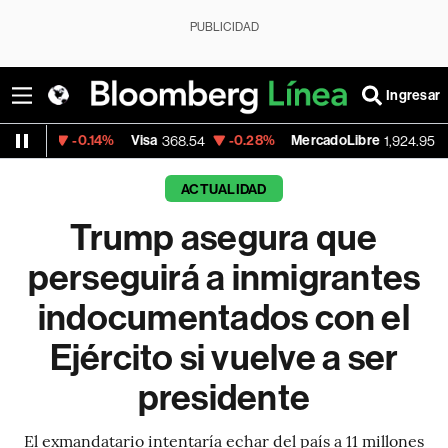
PUBLICIDAD
Ingresar
-0.14%
Visa
-0.28%
MercadoLibre
+1.85%
368.54
1,924.95
ACTUALIDAD
Trump asegura que
perseguirá a inmigrantes
indocumentados con el
Ejército si vuelve a ser
presidente
El exmandatario intentaría echar del país a 11 millones