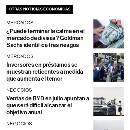
OTRAS NOTICIAS ECONÓMICAS
MERCADOS
¿Puede terminar la calma en el
mercado de divisas? Goldman
Sachs identifica tres riesgos
MERCADOS
Inversores en préstamos se
muestran reticentes a medida
que aumenta el temor
NEGOCIOS
Ventas de BYD en julio apuntan a
que será difícil alcanzar el
objetivo anual
NEGOCIOS