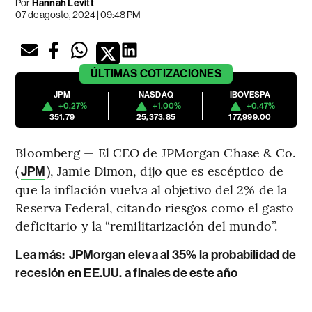
Por
Hannah Levitt
07 de agosto, 2024 | 09:48 PM
ÚLTIMAS
COTIZACIONES
JPM
NASDAQ
IBOVESPA
+0.27%
+1.00%
+0.47%
351.79
25,373.85
177,999.00
Bloomberg — El CEO de JPMorgan Chase & Co.
(
), Jamie Dimon, dijo que es escéptico de
JPM
que la inflación vuelva al objetivo del 2% de la
Reserva Federal, citando riesgos como el gasto
deficitario y la “remilitarización del mundo”.
Lea más
:
JPMorgan eleva al 35% la probabilidad de
recesión en EE.UU. a finales de este año