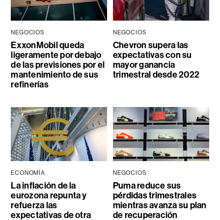
NEGOCIOS
NEGOCIOS
ExxonMobil queda
Chevron supera las
ligeramente por debajo
expectativas con su
de las previsiones por el
mayor ganancia
mantenimiento de sus
trimestral desde 2022
refinerías
ECONOMÍA
NEGOCIOS
La inflación de la
Puma reduce sus
eurozona repunta y
pérdidas trimestrales
refuerza las
mientras avanza su plan
expectativas de otra
de recuperación