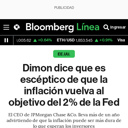
PUBLICIDAD
Ingresar
+0.64%
ETH/USD
+0.91%
Visa
-
005.62
1,853.545
366.13
EE.UU.
Dimon dice que es
escéptico de que la
inflación vuelva al
objetivo del 2% de la Fed
El CEO de JPMorgan Chase &Co. lleva más de un año
advirtiendo de que la inflación puede ser más dura de
lo que esperan los inversores