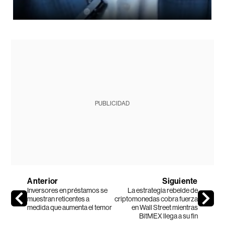
PUBLICIDAD
Anterior
Siguiente
Inversores en préstamos se
La estrategia rebelde de
muestran reticentes a
criptomonedas cobra fuerza
medida que aumenta el temor
en Wall Street mientras
BitMEX llega a su fin