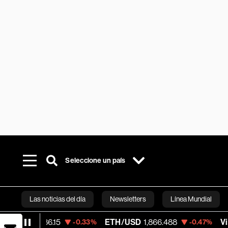
Seleccione un país
Las noticias del día
Newsletters
Línea Mundial
15
ETH/USD
1,866.488
Visa
369.59
-0.33%
-0.47%
+
Bloomberg 