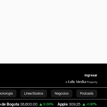
Ingresar
ecnología
Línea Studios
Negocios
Podcasts
,800.00
Apple
309.25
USD COP
3,195.99
0.00%
+1.97%
English