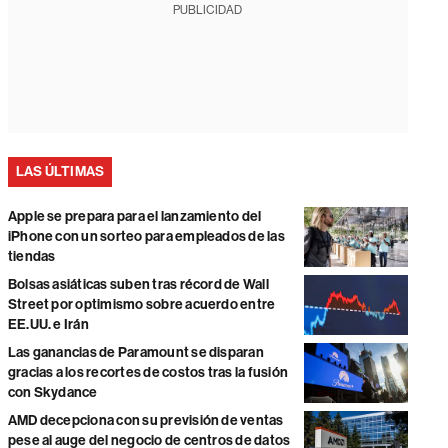
PUBLICIDAD
LAS ÚLTIMAS
Apple se prepara para el lanzamiento del
iPhone con un sorteo para empleados de las
tiendas
Bolsas asiáticas suben tras récord de Wall
Street por optimismo sobre acuerdo entre
EE.UU. e Irán
Las ganancias de Paramount se disparan
gracias a los recortes de costos tras la fusión
con Skydance
AMD decepciona con su previsión de ventas
pese al auge del negocio de centros de datos