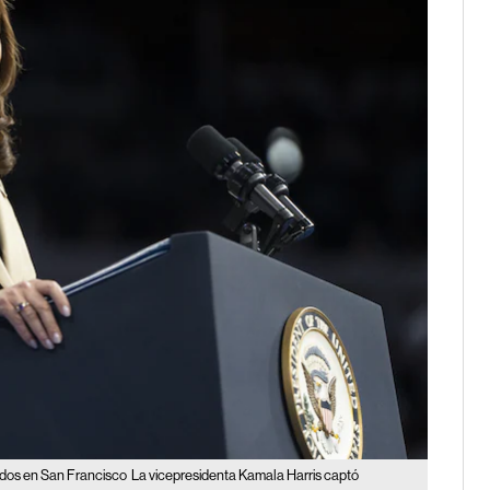
ndos en San Francisco
La vicepresidenta Kamala Harris captó