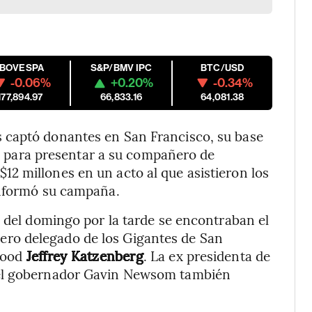
IBOVESPA
S&P/BMV IPC
BTC/USD
-0.06%
+0.20%
-0.34%
177,894.97
66,833.16
64,081.38
 captó donantes en San Francisco, su base
dos para presentar a su compañero de
2 millones en un acto al que asistieron los
informó su campaña.
s del domingo por la tarde se encontraban el
jero delegado de los Gigantes de San
wood
Jeffrey Katzenberg
. La ex presidenta de
 el gobernador Gavin Newsom también