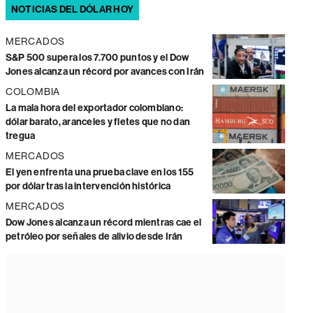
NOTICIAS DEL DÓLAR HOY
MERCADOS
S&P 500 supera los 7.700 puntos y el Dow
Jones alcanza un récord por avances con Irán
COLOMBIA
La mala hora del exportador colombiano:
dólar barato, aranceles y fletes que no dan
tregua
MERCADOS
El yen enfrenta una prueba clave en los 155
por dólar tras la intervención histórica
MERCADOS
Dow Jones alcanza un récord mientras cae el
petróleo por señales de alivio desde Irán