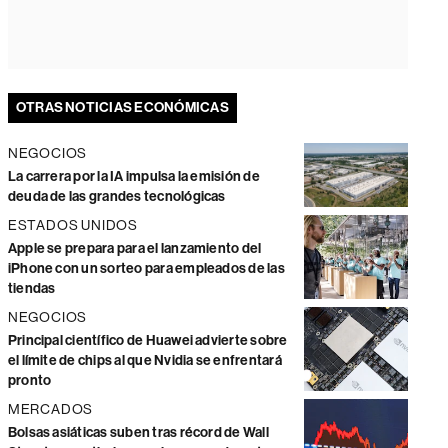
OTRAS NOTICIAS ECONÓMICAS
NEGOCIOS
La carrera por la IA impulsa la emisión de
deuda de las grandes tecnológicas
ESTADOS UNIDOS
Apple se prepara para el lanzamiento del
iPhone con un sorteo para empleados de las
tiendas
NEGOCIOS
Principal científico de Huawei advierte sobre
el límite de chips al que Nvidia se enfrentará
pronto
MERCADOS
Bolsas asiáticas suben tras récord de Wall