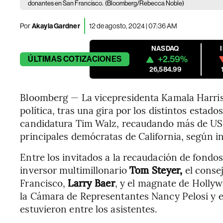
donantes en San Francisco.
(Bloomberg/Rebecca Noble)
Por
Akayla Gardner
12 de agosto, 2024 | 07:36 AM
NASDAQ
+2.59%
ÚLTIMAS
COTIZACIONES
26,584.99
Bloomberg — La vicepresidenta Kamala Harris
política, tras una gira por los distintos esta
candidatura Tim Walz, recaudando más de US$1
principales demócratas de California, según 
Entre los invitados a la recaudación de fondo
inversor multimillonario
Tom Steyer,
el conse
Francisco,
Larry Baer
, y el magnate de Holly
la Cámara de Representantes Nancy Pelosi y
estuvieron entre los asistentes.