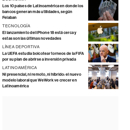
Los 10 países de Latinoamérica en donde los
bancos generan más utilidades, según
Felaban
TECNOLOGÍA
El lanzamiento del iPhone 18 está cerca y
estas son las últimas novedades
LÍNEA DEPORTIVA
La UEFA estudia boicotear torneos de la FIFA
por su plan de abrirse a inversión privada
LATINOAMÉRICA
Ni presencial, ni remoto, ni híbrido: el nuevo
modelo laboral que WeWork ve crecer en
Latinoamérica