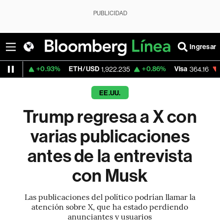
PUBLICIDAD
Ingresar
+0.93%
ETH/USD
+0.86%
Visa
-1.70%
Me
1,922.235
364.16
EE.UU.
Trump regresa a X con
varias publicaciones
antes de la entrevista
con Musk
Las publicaciones del político podrían llamar la
atención sobre X, que ha estado perdiendo
anunciantes y usuarios