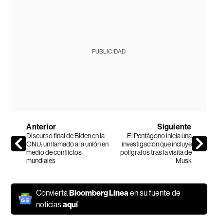
PUBLICIDAD
Anterior
Siguiente
Discurso final de Biden en la
El Pentágono inicia una
ONU: un llamado a la unión en
investigación que incluye
medio de conflictos
polígrafos tras la visita de
mundiales
Musk
Convierta
Bloomberg Línea
en su fuente de
noticias
aquí