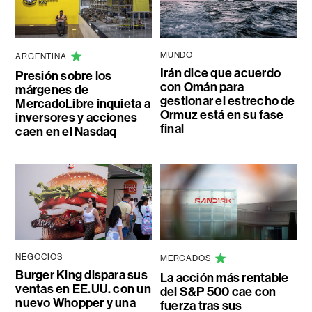
MUNDO
ARGENTINA
Irán dice que acuerdo
Presión sobre los
con Omán para
márgenes de
gestionar el estrecho de
MercadoLibre inquieta a
Ormuz está en su fase
inversores y acciones
final
caen en el Nasdaq
NEGOCIOS
MERCADOS
Burger King dispara sus
La acción más rentable
ventas en EE.UU. con un
del S&P 500 cae con
nuevo Whopper y una
fuerza tras sus