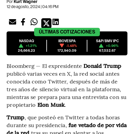
Por
Kurt Wagner
12 de agosto, 2024 | 04:16 PM
ÚLTIMAS
COTIZACIONES
NASDAQ
IBOVESPA
S&P/BMV IPC
+1.21%
-1.48%
+0.96%
26,666.23
172,940.09
67,032.67
Bloomberg — El expresidente
Donald Trump
publicó varias veces en X, la red social antes
conocida como Twitter, después de más de
tres años de silencio virtual en la plataforma,
mientras se prepara para una entrevista con su
propietario
Elon Musk
.
Trump
, que posteó en Twitter a todas horas
durante su presidencia,
fue vetado de por vida
de la red
tras su papel en alentar a los