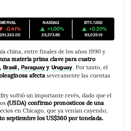
MERVAL
NASDAQ
BTC/USD
-0.41%
+1.00%
+0.20%
,291,323.00
25,373.85
63,025.19
a china, entre finales de los años 1990 y
 una materia prima clave para cuatro
,
,
y
. Por tanto, el
Brasil
Paraguay
Uruguay
oleaginosa afecta
severamente las cuentas
dity sufrió un importante revés, dado que el
dos
(USDA) confirmó pronósticos de una
precios en Chicago, que ya venían cayendo,
ato septiembre los US$360 por tonelada.