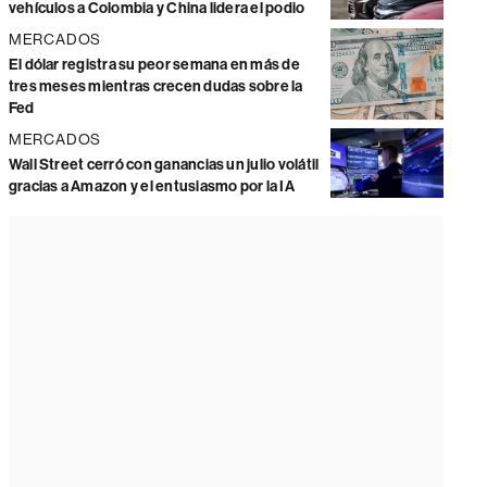
vehículos a Colombia y China lidera el podio
MERCADOS
El dólar registra su peor semana en más de
tres meses mientras crecen dudas sobre la
Fed
MERCADOS
Wall Street cerró con ganancias un julio volátil
gracias a Amazon y el entusiasmo por la IA