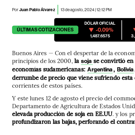
Por
Juan Pablo Álvarez
13 de agosto, 2024 | 12:12 PM
DÓLAR OFICIAL
-0.09%
ÚLTIMAS
COTIZACIONES
1,487.6575
3
Buenos Aires — Con el despertar de la economí
principios de los 2000,
la
se convirtió en
soja
economías sudamericanas:
,
Argentina
Bolivia
derrumbe de precio que viene sufriendo esta 
corrientes de estos países.
Y este lunes 12 de agosto el precio del commo
Departamento de Agricultura de Estados Uni
elevada producción de soja en EE.UU
. y los 
profundizaron las bajas, perforando el contr