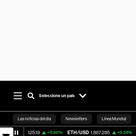
Seleccione un país
Las noticias del día
Newsletters
Línea Mundial
D
63,025.19
ETH/USD
1,867.285
Visa
36
+0.20%
+0.36%
Bloomberg 