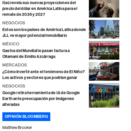
Itaú revela sus nuevas proyecciones del
precio del dólar en América Latina para el
remate de 2026 y 2027
NEGOCIOS
Estos son los países de América Latina donde
JLL ve mayor potencial inmobiliario
MÉXICO
Gastos del Mundial le pasan factura a
Ollamani de Emilio Azcárraga
MERCADOS
¿Cómo invertir ante el fenómeno de El Niño?
Los activos y sectores que podrían ganar
NEGOCIOS
Google retira herramienta de IA de Google
Earth ante preocupación por imágenes
alteradas
OPINIÓN BLOOMBERG
Matthew Brooker