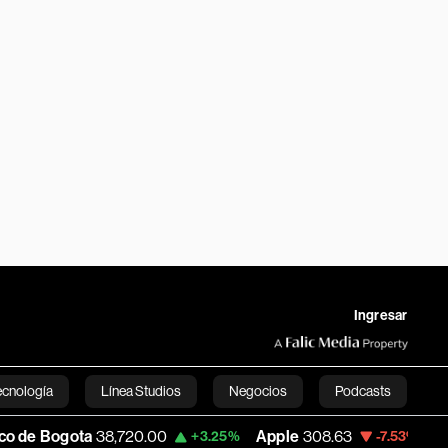
Ingresar
ecnología
Línea Studios
Negocios
Podcasts
ogota
38,720.00
Apple
308.63
USD COP
+3.25%
-7.53%
English