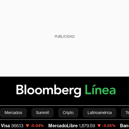
PUBLICIDAD
Mercados
Summit
Cripto
Latinoamérica
T
6.13
MercadoLibre
1,879.59
Banco de B
-0.04%
-0.25%
Green
Economía
Estilo de vida
Mundo
Videos