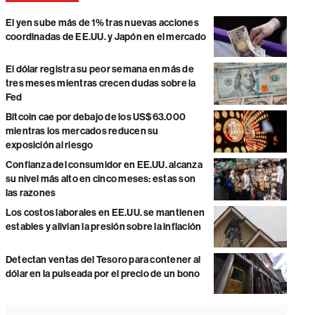
El yen sube más de 1% tras nuevas acciones
coordinadas de EE.UU. y Japón en el mercado
El dólar registra su peor semana en más de
tres meses mientras crecen dudas sobre la
Fed
Bitcoin cae por debajo de los US$63.000
mientras los mercados reducen su
exposición al riesgo
Confianza del consumidor en EE.UU. alcanza
su nivel más alto en cinco meses: estas son
las razones
Los costos laborales en EE.UU. se mantienen
estables y alivian la presión sobre la inflación
Detectan ventas del Tesoro para contener al
dólar en la pulseada por el precio de un bono