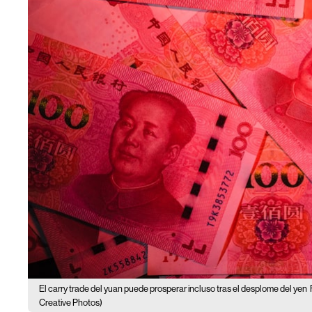
El carry trade del yuan puede prosperar incluso tras el desplome del yen
Creative Photos)