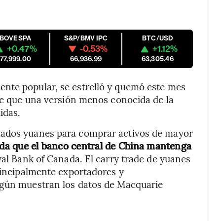
IBOVESPA
S&P/BMV IPC
BTC/USD
+0.47%
-0.53%
+1.12%
177,999.00
66,936.99
63,305.46
nte popular, se estrelló y quemó este mes
ble que una versión menos conocida de la
idas.
tados yuanes para comprar activos de mayor
ida que el banco central de China mantenga
yal Bank of Canada. El carry trade de yuanes
principalmente exportadores y
egún muestran los datos de Macquarie