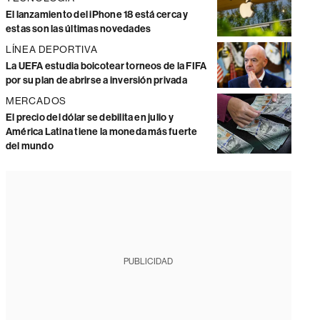
El lanzamiento del iPhone 18 está cerca y
estas son las últimas novedades
LÍNEA DEPORTIVA
La UEFA estudia boicotear torneos de la FIFA
por su plan de abrirse a inversión privada
MERCADOS
El precio del dólar se debilita en julio y
América Latina tiene la moneda más fuerte
del mundo
PUBLICIDAD