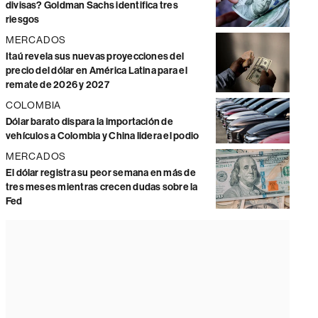
divisas? Goldman Sachs identifica tres
riesgos
MERCADOS
Itaú revela sus nuevas proyecciones del
precio del dólar en América Latina para el
remate de 2026 y 2027
COLOMBIA
Dólar barato dispara la importación de
vehículos a Colombia y China lidera el podio
MERCADOS
El dólar registra su peor semana en más de
tres meses mientras crecen dudas sobre la
Fed