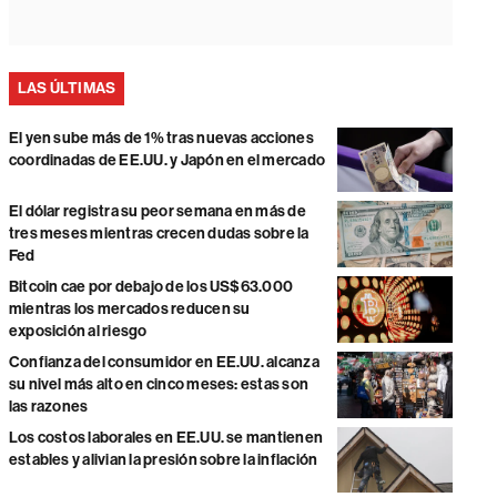
LAS ÚLTIMAS
El yen sube más de 1% tras nuevas acciones
coordinadas de EE.UU. y Japón en el mercado
El dólar registra su peor semana en más de
tres meses mientras crecen dudas sobre la
Fed
Bitcoin cae por debajo de los US$63.000
mientras los mercados reducen su
exposición al riesgo
Confianza del consumidor en EE.UU. alcanza
su nivel más alto en cinco meses: estas son
las razones
Los costos laborales en EE.UU. se mantienen
estables y alivian la presión sobre la inflación