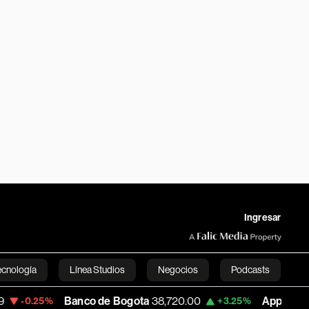
Ingresar
ecnología
Línea Studios
Negocios
Podcasts
Banco de Bogota
38,720.00
Apple
308.63
+3.25%
-7.
English