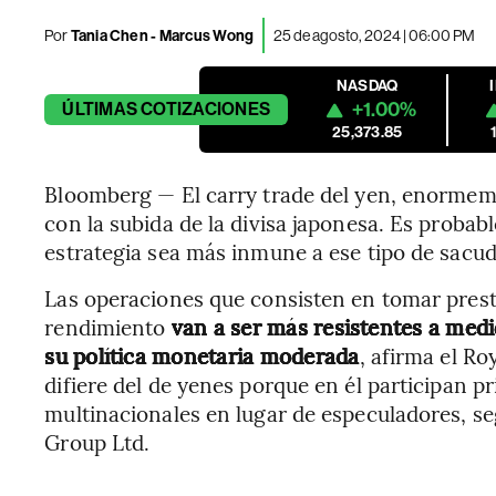
Por
Tania Chen - Marcus Wong
25 de agosto, 2024 | 06:00 PM
NASDAQ
+1.00%
ÚLTIMAS
COTIZACIONES
25,373.85
Bloomberg — El carry trade del yen, enormeme
con la subida de la divisa japonesa. Es proba
estrategia sea más inmune a ese tipo de sacud
Las operaciones que consisten en tomar pres
rendimiento
van a ser más resistentes a med
su política monetaria moderada
, afirma el Ro
difiere del de yenes porque en él participan 
multinacionales en lugar de especuladores, s
Group Ltd.