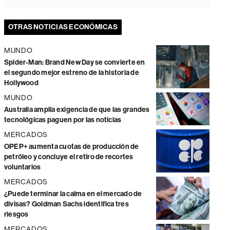
OTRAS NOTICIAS ECONÓMICAS
MUNDO
Spider-Man: Brand New Day se convierte en
el segundo mejor estreno de la historia de
Hollywood
MUNDO
Australia amplía exigencia de que las grandes
tecnológicas paguen por las noticias
MERCADOS
OPEP+ aumenta cuotas de producción de
petróleo y concluye el retiro de recortes
voluntarios
MERCADOS
¿Puede terminar la calma en el mercado de
divisas? Goldman Sachs identifica tres
riesgos
MERCADOS