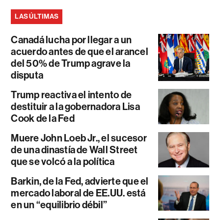
LAS ÚLTIMAS
Canadá lucha por llegar a un
acuerdo antes de que el arancel
del 50% de Trump agrave la
disputa
Trump reactiva el intento de
destituir a la gobernadora Lisa
Cook de la Fed
Muere John Loeb Jr., el sucesor
de una dinastía de Wall Street
que se volcó a la política
Barkin, de la Fed, advierte que el
mercado laboral de EE.UU. está
en un “equilibrio débil”