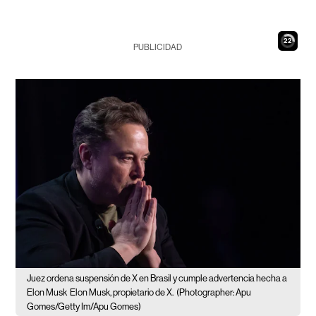
21
PUBLICIDAD
Juez ordena suspensión de X en Brasil y cumple advertencia hecha a
Elon Musk
Elon Musk, propietario de X.
(Photographer: Apu
Gomes/Getty Im/Apu Gomes)