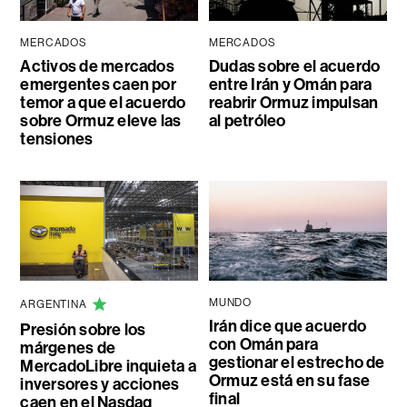
MERCADOS
MERCADOS
Activos de mercados
Dudas sobre el acuerdo
emergentes caen por
entre Irán y Omán para
temor a que el acuerdo
reabrir Ormuz impulsan
sobre Ormuz eleve las
al petróleo
tensiones
MUNDO
ARGENTINA
Irán dice que acuerdo
Presión sobre los
con Omán para
márgenes de
gestionar el estrecho de
MercadoLibre inquieta a
Ormuz está en su fase
inversores y acciones
final
caen en el Nasdaq