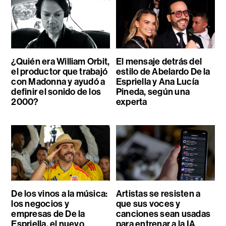
¿Quién era William Orbit,
El mensaje detrás del
el productor que trabajó
estilo de Abelardo De la
con Madonna y ayudó a
Espriella y Ana Lucía
definir el sonido de los
Pineda, según una
2000?
experta
De los vinos a la música:
Artistas se resisten a
los negocios y
que sus voces y
empresas de De la
canciones sean usadas
Espriella, el nuevo
para entrenar a la IA