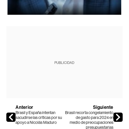
PUBLICIDAD
Anterior
Siguiente
Brasil y España intentan
Brasil recorta congelamiento
sacudirse las críticas por su
de gasto para 2024 en
apoyo a Nicolás Maduro
medio de preocupaciones
presupuestarias