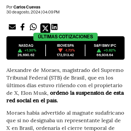
Por
Carlos Cuevas
30 de agosto, 2024 | 04:09 PM
ÚLTIMAS
COTIZACIONES
NASDAQ
IBOVESPA
S&P/BMV IPC
+1.30%
-1.73%
+0.82%
26,690.62
172,513.42
66,938.64
Alexandre de Moraes, magistrado del Supremo
Tribunal Federal (STB) de Brasil, que en los
últimos días estuvo riñendo con el propietario
de X, Elon Musk,
ordenó la suspensión de esta
red social en el país.
Moraes había advertido al magnate sudafricano
que si no designaba un representante legal de
X en Brasil, ordenaría el cierre temporal de