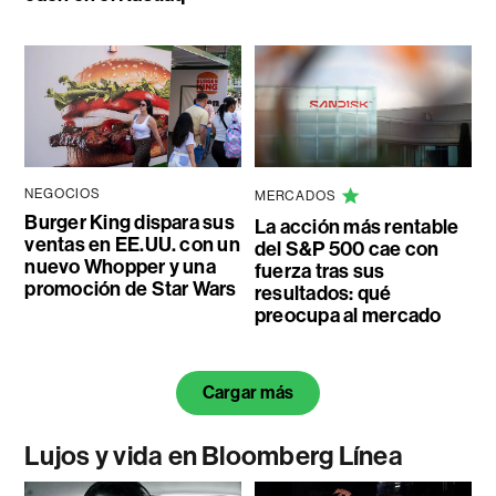
NEGOCIOS
MERCADOS
Burger King dispara sus
La acción más rentable
ventas en EE.UU. con un
del S&P 500 cae con
nuevo Whopper y una
fuerza tras sus
promoción de Star Wars
resultados: qué
preocupa al mercado
Cargar más
Lujos y vida en Bloomberg Línea