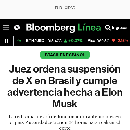
PUBLICIDAD
Ingresar
ETH/USD
+0.07%
Visa
-2.15%
MercadoLi
1,915.423
362.50
BRASIL EN ESPAÑOL
Juez ordena suspensión
de X en Brasil y cumple
advertencia hecha a Elon
Musk
La red social dejará de funcionar durante un mes en
el país. Autoridades tienen 24 horas para realizar el
corte