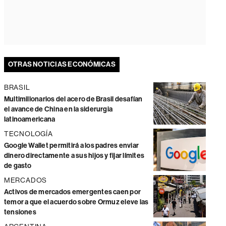
OTRAS NOTICIAS ECONÓMICAS
BRASIL
Multimillonarios del acero de Brasil desafían
el avance de China en la siderurgia
latinoamericana
TECNOLOGÍA
Google Wallet permitirá a los padres enviar
dinero directamente a sus hijos y fijar límites
de gasto
MERCADOS
Activos de mercados emergentes caen por
temor a que el acuerdo sobre Ormuz eleve las
tensiones