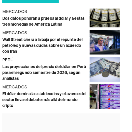
MERCADOS
Dos datos pondrán a prueba al dólar y a estas
tres monedas de América Latina
MERCADOS
Wall Street cierra a la baja por el repunte del
petróleo y nuevas dudas sobre un acuerdo
con Irán
PERÚ
Las proyecciones del precio del dólar en Perú
para el segundo semestre de 2026, según
analistas
MERCADOS
El dólar domina las stablecoins y el avance del
sector lleva el debate más allá del mundo
cripto