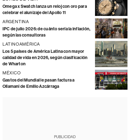
Omega x Swatch lanza un reloj con oro para
celebrar el alunizaje del Apollo 11
ARGENTINA
IPC de julio 2026: de cuánto sería la inflación,
según las consultoras
LATINOAMÉRICA
Los 5 países de América Latina con mayor
calidad de vida en 2026, según clasificación
de Wharton
MÉXICO
Gastos del Mundial le pasan factura a
Ollamani de Emilio Azcárraga
PUBLICIDAD