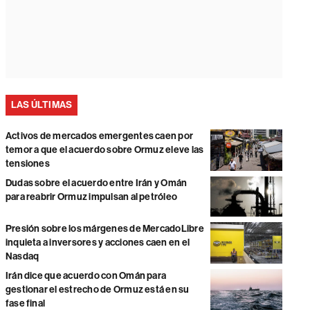
LAS ÚLTIMAS
Activos de mercados emergentes caen por
temor a que el acuerdo sobre Ormuz eleve las
tensiones
Dudas sobre el acuerdo entre Irán y Omán
para reabrir Ormuz impulsan al petróleo
Presión sobre los márgenes de MercadoLibre
inquieta a inversores y acciones caen en el
Nasdaq
Irán dice que acuerdo con Omán para
gestionar el estrecho de Ormuz está en su
fase final