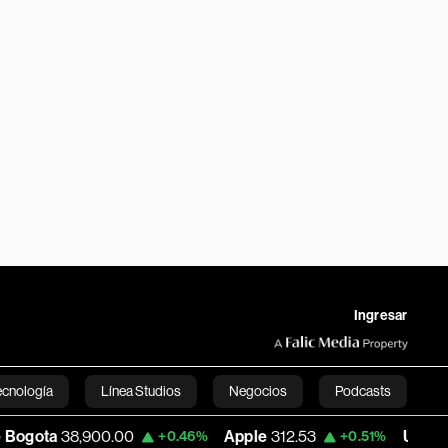
Ingresar
ecnología
Línea Studios
Negocios
Podcasts
900.00
Apple
312.53
USD COP
3,159.39
+0.46%
+0.51%
English