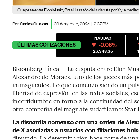
Qué pasa entre Elon Musk y Brasil: la razón de la disputa por X y la media
Por
Carlos Cuevas
30 de agosto, 2024 | 12:37 PM
NASDAQ
-0.06%
ÚLTIMAS
COTIZACIONES
26,348.35
Bloomberg Línea — La disputa entre Elon Mus
Alexandre de Moraes, uno de los jueces más po
inimaginados. Lo que comenzó siendo un pulso
libertad de expresión en las redes sociales, e
incertidumbre en torno a la continuidad del se
otra compañía del magnate sudafricano: Starl
La discordia comenzó con una orden de Alex
de X asociadas a usuarios con filiaciones bol
diputado. La determinación hace parte de una