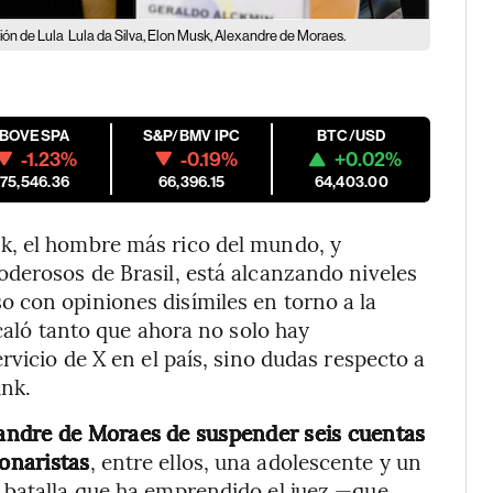
ción de Lula
Lula da Silva, Elon Musk, Alexandre de Moraes.
IBOVESPA
S&P/BMV IPC
BTC/USD
-1.23%
-0.19%
+0.02%
175,546.36
66,396.15
64,403.00
k, el hombre más rico del mundo, y
derosos de Brasil, está alcanzando niveles
 con opiniones disímiles en torno a la
scaló tanto que ahora no solo hay
rvicio de X en el país, sino dudas respecto a
ink.
andre de Moraes de suspender seis cuentas
sonaristas
, entre ellos, una adolescente y un
 batalla que ha emprendido el juez —que