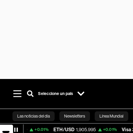
Seleccione un país
Las noticias del día
Newsletters
Línea Mundial
0
ETH/USD
1,905.995
Visa
370.47
+0.01%
+0.01%
+0
Bloomberg 