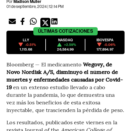
Por
Madison Muller
01 de septiembre, 2024 | 12:14 PM
ÚLTIMAS
COTIZACIONES
LLY
NASDAQ
IBOVESPA
-0.51%
+2.59%
-0.06%
1,115.68
26,584.99
177,894.97
Bloomberg — El medicamento
Wegovy, de
Novo Nordisk A/S, disminuyó el número de
muertes y enfermedades causadas por Covid-
19
en un extenso estudio llevado a cabo
durante la pandemia, lo que demuestra una
vez más los beneficios de esta exitosa
inyectable, que trascienden la pérdida de peso.
Los resultados, publicados este viernes en la
revista Journal of the
American College of