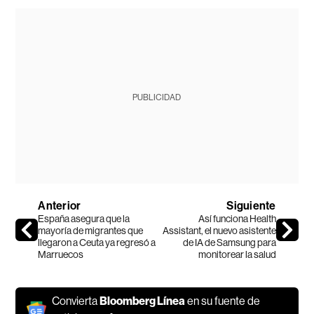
PUBLICIDAD
Anterior
Siguiente
España asegura que la
Así funciona Health
mayoría de migrantes que
Assistant, el nuevo asistente
llegaron a Ceuta ya regresó a
de IA de Samsung para
Marruecos
monitorear la salud
Convierta
Bloomberg Línea
en su fuente de