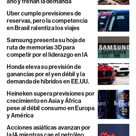
año y frenan la demanda
Uber cumple previsiones de
reservas, pero la competencia
en Brasil ralentiza los viajes
Samsung presenta su hoja de
ruta de memorias 3D para
competir por el liderazgo en IA
Honda eleva su previsión de
ganancias por el yen débil y la
demanda de híbridos en EE.UU.
Heineken supera previsiones por
crecimiento en Asia y África
pese al débil consumo en Europa
y América
Acciones asiáticas avanzan por
la IA mientras cae el petróleo