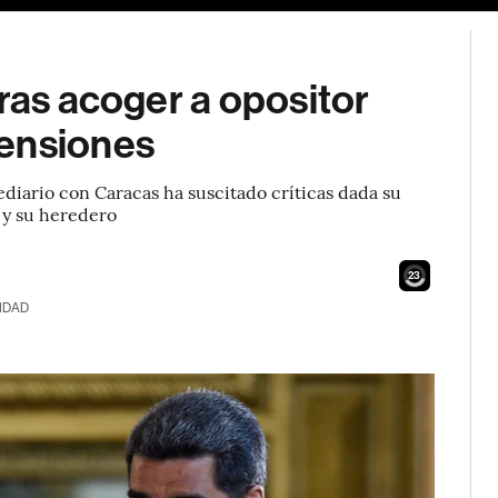
tras acoger a opositor
tensiones
diario con Caracas ha suscitado críticas dada su
z y su heredero
21
IDAD