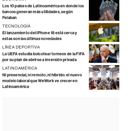
Los 10 países de Latinoamérica en donde los
bancos generan más utilidades, según
Felaban
TECNOLOGÍA
El lanzamiento del iPhone 18 está cerca y
estas son las últimas novedades
LÍNEA DEPORTIVA
La UEFA estudia boicotear torneos de la FIFA
por su plan de abrirse a inversión privada
LATINOAMÉRICA
Ni presencial, ni remoto, ni híbrido: el nuevo
modelo laboral que WeWork ve crecer en
Latinoamérica