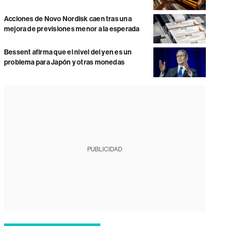
Acciones de Novo Nordisk caen tras una
mejora de previsiones menor a la esperada
Bessent afirma que el nivel del yen es un
problema para Japón y otras monedas
PUBLICIDAD