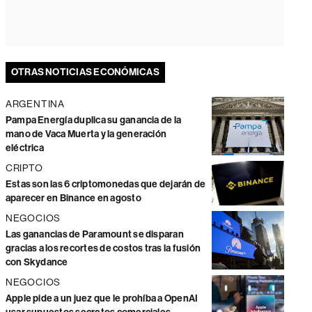
OTRAS NOTICIAS ECONÓMICAS
ARGENTINA
Pampa Energía duplica su ganancia de la
mano de Vaca Muerta y la generación
eléctrica
CRIPTO
Estas son las 6 criptomonedas que dejarán de
aparecer en Binance en agosto
NEGOCIOS
Las ganancias de Paramount se disparan
gracias a los recortes de costos tras la fusión
con Skydance
NEGOCIOS
Apple pide a un juez que le prohíba a OpenAI