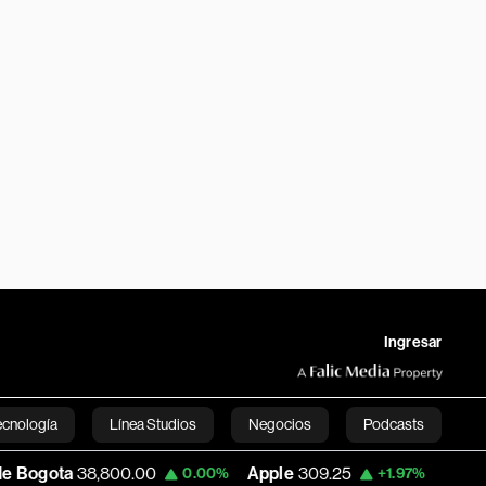
Ingresar
ecnología
Línea Studios
Negocios
Podcasts
00.00
Apple
309.25
USD COP
3,195.99
0.00%
+1.97%
English