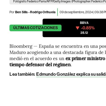
Fotógrafo: Federico Parra/AFP/Getty Images
(Photographer: Federico P
Por
Ben Sills - Rodrigo Orihuela
09 de septiembre, 2024 | 09:38 
BBVA
-0.85%
ÚLTIMAS
COTIZACIONES
28.12
Bloomberg — España se encuentra en una posici
Maduro acogiendo a una destacada figura de 
medió en el acuerdo es un
ex primer ministro
tiempo defensor del régimen
.
Lea también:
Edmundo González explica su salida