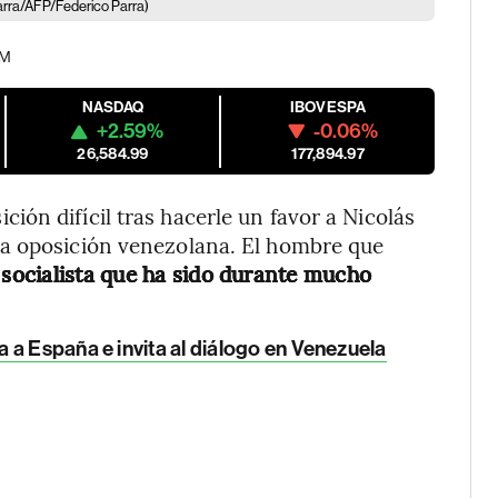
arra/AFP/Federico Parra)
PM
NASDAQ
IBOVESPA
+2.59%
-0.06%
26,584.99
177,894.97
ón difícil tras hacerle un favor a Nicolás
la oposición venezolana. El hombre que
 socialista que ha sido durante mucho
 a España e invita al diálogo en Venezuela