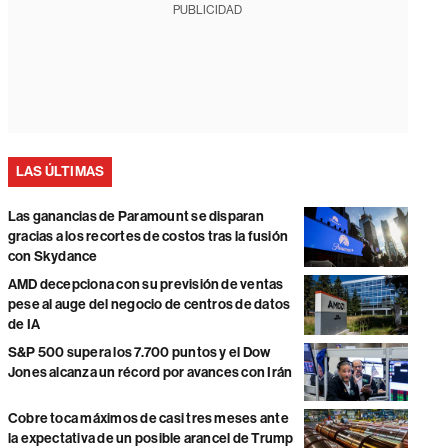
PUBLICIDAD
LAS ÚLTIMAS
Las ganancias de Paramount se disparan
gracias a los recortes de costos tras la fusión
con Skydance
AMD decepciona con su previsión de ventas
pese al auge del negocio de centros de datos
de IA
S&P 500 supera los 7.700 puntos y el Dow
Jones alcanza un récord por avances con Irán
Cobre toca máximos de casi tres meses ante
la expectativa de un posible arancel de Trump