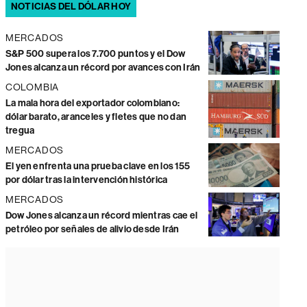
NOTICIAS DEL DÓLAR HOY
MERCADOS
S&P 500 supera los 7.700 puntos y el Dow
Jones alcanza un récord por avances con Irán
COLOMBIA
La mala hora del exportador colombiano:
dólar barato, aranceles y fletes que no dan
tregua
MERCADOS
El yen enfrenta una prueba clave en los 155
por dólar tras la intervención histórica
MERCADOS
Dow Jones alcanza un récord mientras cae el
petróleo por señales de alivio desde Irán