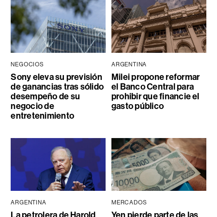
NEGOCIOS
ARGENTINA
Sony eleva su previsión
Milei propone reformar
de ganancias tras sólido
el Banco Central para
desempeño de su
prohibir que financie el
negocio de
gasto público
entretenimiento
ARGENTINA
MERCADOS
La petrolera de Harold
Yen pierde parte de las