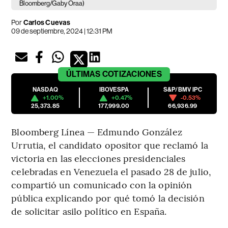
Bloomberg/Gaby Oraa)
Por
Carlos Cuevas
09 de septiembre, 2024 | 12:31 PM
ÚLTIMAS
COTIZACIONES
NASDAQ
IBOVESPA
S&P/BMV IPC
+1.00%
+0.47%
-0.53%
25,373.85
177,999.00
66,936.99
Bloomberg Línea — Edmundo González
Urrutia, el candidato opositor que reclamó la
victoria en las elecciones presidenciales
celebradas en Venezuela el pasado 28 de julio,
compartió un comunicado con la opinión
pública explicando por qué tomó la decisión
de solicitar asilo político en España.