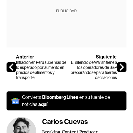
PUBLICIDAD
Anterior
Siguiente
Inflación en Perú sube más de
El silencio de Warsh tiene a
lo esperado por aumento en
los operadores de S&P
precios de alimentos y
preparándose para fuertes
transporte
oscilaciones
Convierta
Bloomberg Línea
en su fuente de
noticias
aquí
Carlos Cuevas
Breaking Content Producer