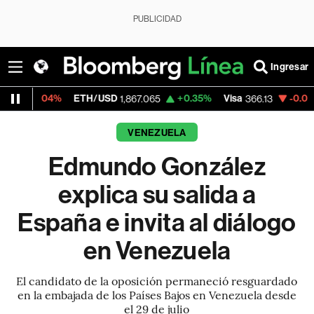
PUBLICIDAD
Ingresar
%
ETH/USD
+0.35%
Visa
-0.04%
Mercado
1,867.065
366.13
VENEZUELA
Edmundo González
explica su salida a
España e invita al diálogo
en Venezuela
El candidato de la oposición permaneció resguardado
en la embajada de los Países Bajos en Venezuela desde
el 29 de julio