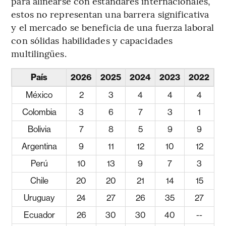
para alinearse con estándares internacionales,
estos no representan una barrera significativa
y el mercado se beneficia de una fuerza laboral
con sólidas habilidades y capacidades
multilingües.
País
2026
2025
2024
2023
2022
México
2
3
4
4
4
Colombia
3
6
7
3
1
Bolivia
7
8
5
9
9
Argentina
9
11
12
10
12
Perú
10
13
9
7
3
Chile
20
20
21
14
15
Uruguay
24
27
26
35
27
Ecuador
26
30
30
40
--