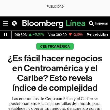
PUBLICIDAD
Ingresar
+0.01%
Visa
-2.15%
MercadoLibre
-0.
03
362.50
1,821.795
CENTROAMÉRICA
¿Es fácil hacer negocios
en Centroamérica y el
Caribe? Esto revela
índice de complejidad
Las economías de Centroamérica y el Caribe se
posicionan entre las más sencillas del mundo para
establecer y operar un negocio, de acuerdo con un