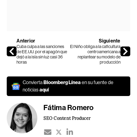
Anterior
Siguiente
Cuba culpa a las sanciones
El Niño obliga a la caficultura
de EE.UU. por el apagón que
centroamericana a
dejó a la isla sin luz casi 36
replantear su modelo de
horas
producción
Convierta
Bloomberg Línea
en su fuente de
noticias
aquí
Fátima Romero
SEO Content Producer