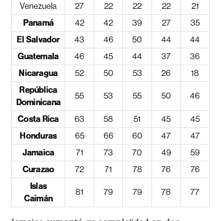
Venezuela
27
22
22
22
21
Panamá
42
42
39
27
35
El Salvador
43
46
50
44
44
Guatemala
46
45
44
37
36
Nicaragua
52
50
53
26
18
República
55
53
55
50
46
Dominicana
Costa Rica
63
58
51
45
45
Honduras
65
66
60
47
47
Jamaica
71
73
70
49
59
Curazao
72
71
78
76
76
Islas
81
79
79
78
77
Caimán