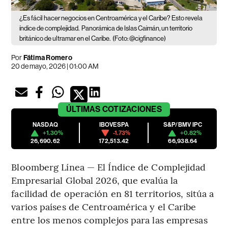
¿Es fácil hacer negocios en Centroamérica y el Caribe? Esto revela
índice de complejidad.
Panorámica de Islas Caimán, un territorio
británico de ultramar en el Caribe.
(Foto: @cigfinance)
Por
Fátima Romero
20 de mayo, 2026 | 01:00 AM
ÚLTIMAS
COTIZACIONES
NASDAQ
IBOVESPA
S&P/BMV IPC
+1.30%
-1.73%
+0.82%
26,690.62
172,513.42
66,938.64
Bloomberg Línea — El Índice de Complejidad
Empresarial Global 2026, que evalúa la
facilidad de operación en 81 territorios, sitúa a
varios países de Centroamérica y el Caribe
entre los menos complejos para las empresas