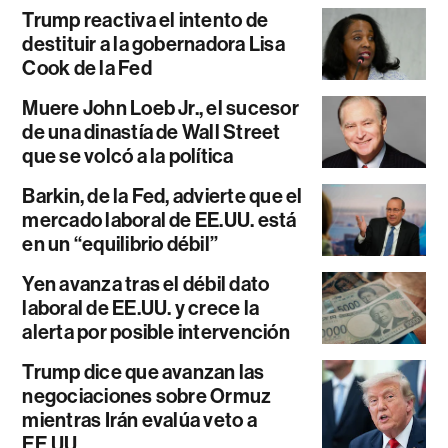
Trump reactiva el intento de
destituir a la gobernadora Lisa
Cook de la Fed
Muere John Loeb Jr., el sucesor
de una dinastía de Wall Street
que se volcó a la política
Barkin, de la Fed, advierte que el
mercado laboral de EE.UU. está
en un “equilibrio débil”
Yen avanza tras el débil dato
laboral de EE.UU. y crece la
alerta por posible intervención
Trump dice que avanzan las
negociaciones sobre Ormuz
mientras Irán evalúa veto a
EE.UU.