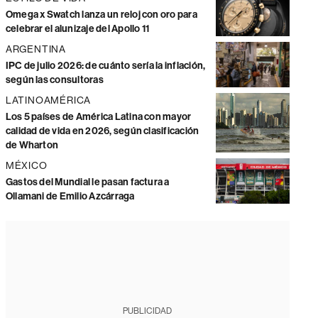
Omega x Swatch lanza un reloj con oro para
celebrar el alunizaje del Apollo 11
ARGENTINA
IPC de julio 2026: de cuánto sería la inflación,
según las consultoras
LATINOAMÉRICA
Los 5 países de América Latina con mayor
calidad de vida en 2026, según clasificación
de Wharton
MÉXICO
Gastos del Mundial le pasan factura a
Ollamani de Emilio Azcárraga
PUBLICIDAD