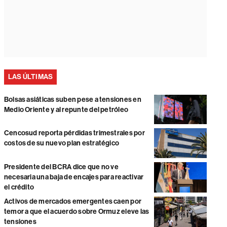
LAS ÚLTIMAS
Bolsas asiáticas suben pese a tensiones en
Medio Oriente y al repunte del petróleo
Cencosud reporta pérdidas trimestrales por
costos de su nuevo plan estratégico
Presidente del BCRA dice que no ve
necesaria una baja de encajes para reactivar
el crédito
Activos de mercados emergentes caen por
temor a que el acuerdo sobre Ormuz eleve las
tensiones