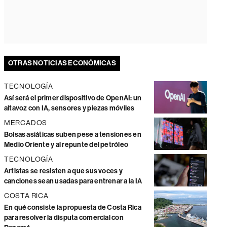
OTRAS NOTICIAS ECONÓMICAS
TECNOLOGÍA
Así será el primer dispositivo de OpenAI: un
altavoz con IA, sensores y piezas móviles
MERCADOS
Bolsas asiáticas suben pese a tensiones en
Medio Oriente y al repunte del petróleo
TECNOLOGÍA
Artistas se resisten a que sus voces y
canciones sean usadas para entrenar a la IA
COSTA RICA
En qué consiste la propuesta de Costa Rica
para resolver la disputa comercial con