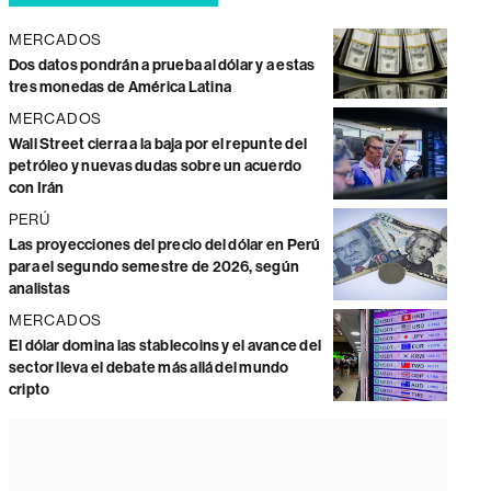
MERCADOS
Dos datos pondrán a prueba al dólar y a estas
tres monedas de América Latina
MERCADOS
Wall Street cierra a la baja por el repunte del
petróleo y nuevas dudas sobre un acuerdo
con Irán
PERÚ
Las proyecciones del precio del dólar en Perú
para el segundo semestre de 2026, según
analistas
MERCADOS
El dólar domina las stablecoins y el avance del
sector lleva el debate más allá del mundo
cripto