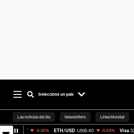
Seleccione un país
Las noticias del día
Newsletters
Línea Mundial
ETH/USD
1,895.40
Visa
370.47
-0.35%
-0.55%
+0.52
Bloomberg 