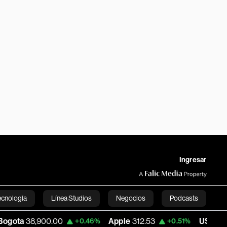
Ingresar
ecnología
Línea Studios
Negocios
Podcasts
.00
Apple
312.53
USD COP
3,159.39
+0.46%
+0.51%
-
English