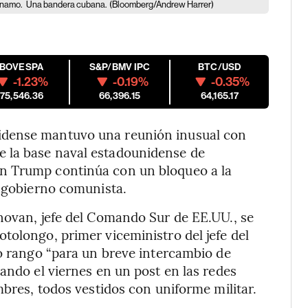
ánamo.
Una bandera cubana.
(Bloomberg/Andrew Harrer)
IBOVESPA
S&P/BMV IPC
BTC/USD
-1.23%
-0.19%
-0.35%
175,546.36
66,396.15
64,165.17
idense mantuvo una reunión inusual con
 la base naval estadounidense de
n Trump continúa con un bloqueo a la
u gobierno comunista.
novan, jefe del Comando Sur de EE.UU., se
tolongo, primer viceministro del jefe del
to rango “para un breve intercambio de
ando el viernes en un post en las redes
mbres, todos vestidos con uniforme militar.