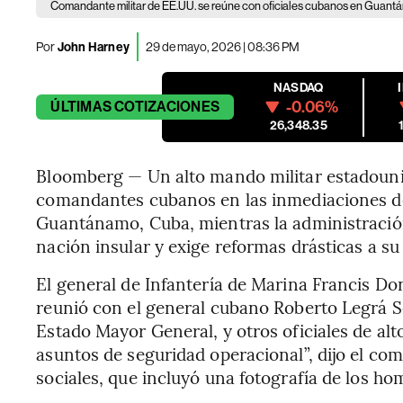
Comandante militar de EE.UU. se reúne con oficiales cubanos en Guant
Por
John Harney
29 de mayo, 2026 | 08:36 PM
NASDAQ
-0.06%
ÚLTIMAS
COTIZACIONES
26,348.35
Bloomberg — Un alto mando militar estadoun
comandantes cubanos en las inmediaciones de
Guantánamo, Cuba, mientras la administració
nación insular y exige reformas drásticas a s
El general de Infantería de Marina Francis Do
reunió con el general cubano Roberto Legrá So
Estado Mayor General, y otros oficiales de al
asuntos de seguridad operacional”, dijo el com
sociales, que incluyó una fotografía de los ho