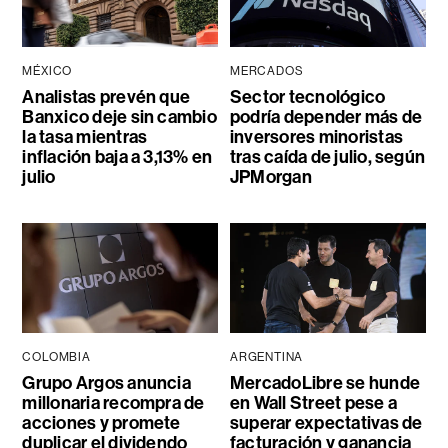
MÉXICO
MERCADOS
Analistas prevén que
Sector tecnológico
Banxico deje sin cambio
podría depender más de
la tasa mientras
inversores minoristas
inflación baja a 3,13% en
tras caída de julio, según
julio
JPMorgan
COLOMBIA
ARGENTINA
Grupo Argos anuncia
MercadoLibre se hunde
millonaria recompra de
en Wall Street pese a
acciones y promete
superar expectativas de
duplicar el dividendo
facturación y ganancia