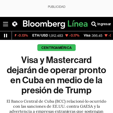
PUBLICIDAD
Ingresar
0.13%
ETH/USD
-0.17%
Visa
-0.57%
Merca
1,912.483
366.45
CENTROAMÉRICA
Visa y Mastercard
dejarán de operar pronto
en Cuba en medio de la
presión de Trump
El Banco Central de Cuba (BCC) relacionó lo ocurrido
con las sanciones de EE.UU. contra GAESA y la
advertencia a empresas extranjeras que sostengan