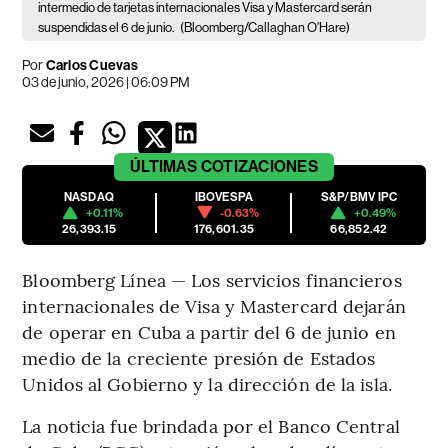
intermedio de tarjetas internacionales Visa y Mastercard serán
suspendidas el 6 de junio.
(Bloomberg/Callaghan O'Hare)
Por
Carlos Cuevas
03 de junio, 2026 | 06:09 PM
ÚLTIMAS
COTIZACIONES
NASDAQ
IBOVESPA
S&P/BMV IPC
+0.11%
-0.63%
+0.49%
26,393.15
176,601.35
66,852.42
Bloomberg Línea — Los servicios financieros
internacionales de Visa y Mastercard dejarán
de operar en Cuba a partir del 6 de junio en
medio de la creciente presión de Estados
Unidos al Gobierno y la dirección de la isla.
La noticia fue brindada por el Banco Central