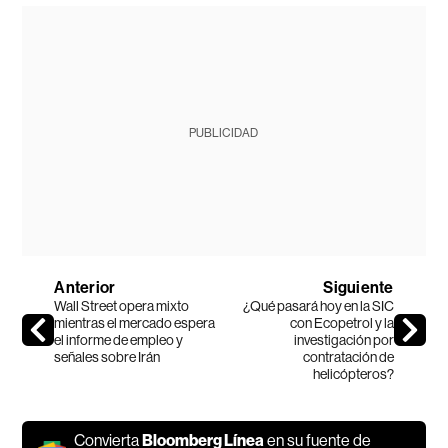
PUBLICIDAD
Anterior
Siguiente
Wall Street opera mixto
¿Qué pasará hoy en la SIC
mientras el mercado espera
con Ecopetrol y la
el informe de empleo y
investigación por
señales sobre Irán
contratación de
helicópteros?
Convierta
Bloomberg Línea
en su fuente de