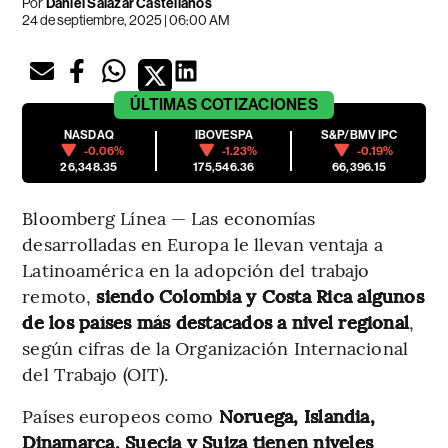
Por
Daniel Salazar Castellanos
24 de septiembre, 2025 | 06:00 AM
ÚLTIMAS
COTIZACIONES
NASDAQ
IBOVESPA
S&P/BMV IPC
-0.06%
-1.23%
-0.19%
26,348.35
175,546.36
66,396.15
Bloomberg Línea — Las economías
desarrolladas en Europa le llevan ventaja a
Latinoamérica en la adopción del trabajo
remoto,
siendo Colombia y Costa Rica algunos
de los países más destacados a nivel regional
,
según cifras de la Organización Internacional
del Trabajo (OIT).
Países europeos como
Noruega, Islandia,
Dinamarca, Suecia y Suiza tienen niveles