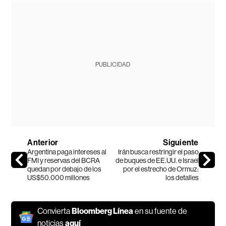
PUBLICIDAD
Anterior
Siguiente
Argentina paga intereses al
Irán busca restringir el paso
FMI y reservas del BCRA
de buques de EE.UU. e Israel
quedan por debajo de los
por el estrecho de Ormuz:
US$50.000 millones
los detalles
Convierta
Bloomberg Línea
en su fuente de
noticias
aquí