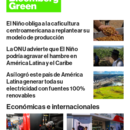
El Niño obliga a la caficultura
centroamericana a replantear su
modelo de producción
La ONU advierte que El Niño
podría agravar el hambre en
América Latina y el Caribe
Así logró este país de América
Latina generar toda su
electricidad con fuentes 100%
renovables
Económicas e internacionales