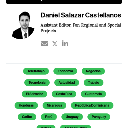
Daniel Salazar Castellanos
Assistant Editor, Pan Regional and Special
Projects
Temas de este artículo
Teletrabajo
Economía
Negocios
Tecnologia
Actualidad
Trabajo
El Salvador
Costa Rica
Guatemala
Honduras
Nicaragua
República Dominicana
Caribe
Perú
Uruguay
Paraguay