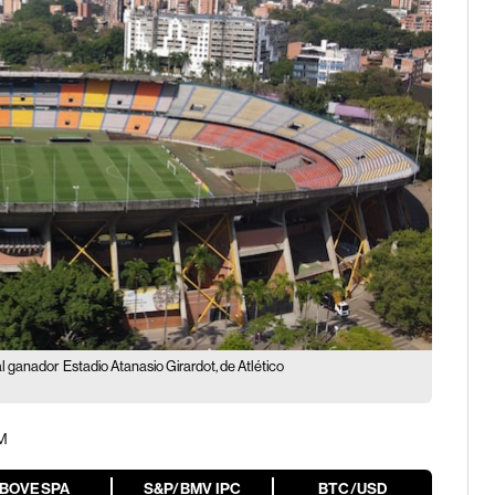
 al ganador
Estadio Atanasio Girardot, de Atlético
PM
IBOVESPA
S&P/BMV IPC
BTC/USD