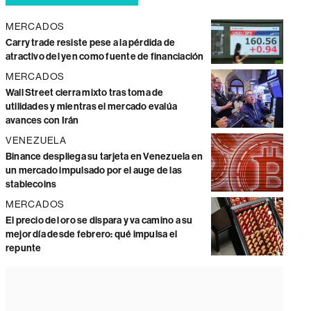
MERCADOS
Carry trade resiste pese a la pérdida de
atractivo del yen como fuente de financiación
MERCADOS
Wall Street cierra mixto tras toma de
utilidades y mientras el mercado evalúa
avances con Irán
VENEZUELA
Binance despliega su tarjeta en Venezuela en
un mercado impulsado por el auge de las
stablecoins
MERCADOS
El precio del oro se dispara y va camino a su
mejor día desde febrero: qué impulsa el
repunte