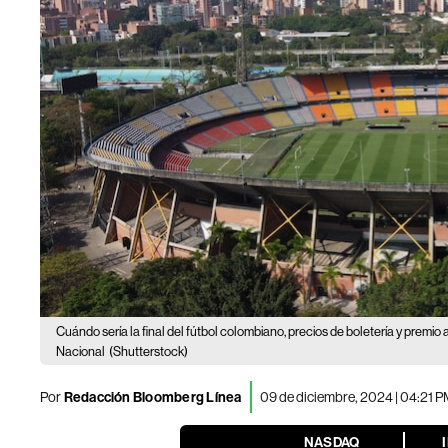
Cuándo sería la final del fútbol colombiano, precios de boletería y premio
Nacional
(Shutterstock)
Por
Redacción Bloomberg Línea
09 de diciembre, 2024 | 04:21 
NASDAQ