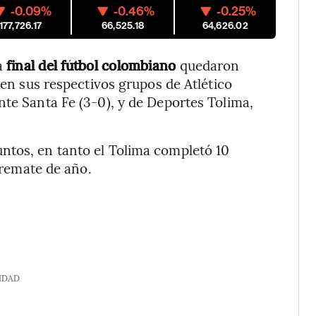
-0.09%
-0.46%
-0.25%
177,726.17
66,525.18
64,626.02
a
final del fútbol colombiano
quedaron
 en sus respectivos grupos de Atlético
nte Santa Fe (3-0), y de Deportes Tolima,
ntos, en tanto el Tolima completó 10
e remate de año.
IDAD