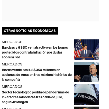
OTRAS NOTICIAS ECONÓMICAS
MERCADOS
Barclays y HSBC ven atractivo en los bonos
protegidos contra la inflación por dudas
sobre la Fed
MERCADOS
Bezos vende casi US$350 millones en
acciones de Amazon tras máximo histórico de
la compañía
MERCADOS
Sector tecnológico podría depender más de
inversores minoristas tras caída de julio,
según JPMorgan
MERCADOS