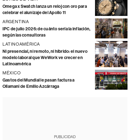
Omega x Swatch lanza un reloj con oro para
celebrar el alunizaje del Apollo 11
ARGENTINA
IPC de julio 2026: de cuánto sería la inflación,
según las consultoras
LATINOAMÉRICA
Ni presencial, ni remoto, ni híbrido: el nuevo
modelo laboral que WeWork ve crecer en
Latinoamérica
MÉXICO
Gastos del Mundial le pasan factura a
Ollamani de Emilio Azcárraga
PUBLICIDAD