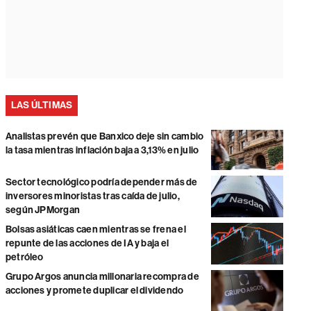
LAS ÚLTIMAS
Analistas prevén que Banxico deje sin cambio
la tasa mientras inflación baja a 3,13% en julio
Sector tecnológico podría depender más de
inversores minoristas tras caída de julio,
según JPMorgan
Bolsas asiáticas caen mientras se frena el
repunte de las acciones de IA y baja el
petróleo
Grupo Argos anuncia millonaria recompra de
acciones y promete duplicar el dividendo