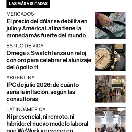
LAS MÁS VISITADAS
MERCADOS
El precio del dólar se debilita en
julio y América Latina tiene la
moneda más fuerte del mundo
ESTILO DE VIDA
Omega x Swatch lanza un reloj
con oro para celebrar el alunizaje
del Apollo 11
ARGENTINA
IPC de julio 2026: de cuánto
sería la inflación, según las
consultoras
LATINOAMÉRICA
Ni presencial, ni remoto, ni
híbrido: el nuevo modelo laboral
que WeWork ve crecer en