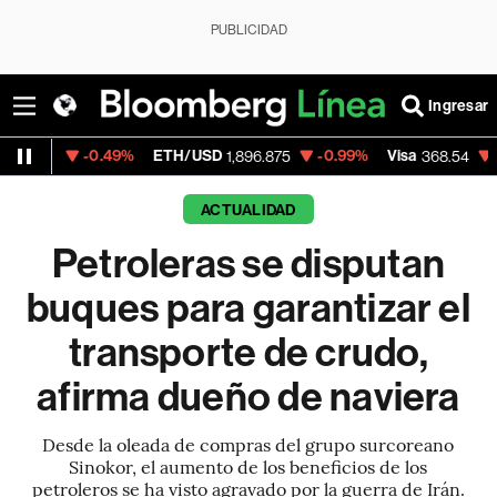
PUBLICIDAD
Ingresar
0.49%
ETH/USD
-0.99%
Visa
-0.28%
Me
1,896.875
368.54
ACTUALIDAD
Petroleras se disputan
buques para garantizar el
transporte de crudo,
afirma dueño de naviera
Desde la oleada de compras del grupo surcoreano
Sinokor, el aumento de los beneficios de los
petroleros se ha visto agravado por la guerra de Irán.