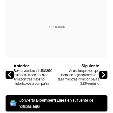
PUBLICIDAD
Anterior
Siguiente
Bezos vende casi US$350
Analistas prevén que
millones en acciones de
Banxico deje sin cambio la
Amazon tras máximo
tasa mientras inflación baja a
histórico de la compañía
3,13% en julio
Convierta
Bloomberg Línea
en su fuente de
noticias
aquí