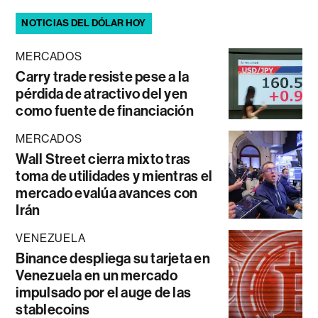
NOTICIAS DEL DÓLAR HOY
MERCADOS
Carry trade resiste pese a la
pérdida de atractivo del yen
como fuente de financiación
MERCADOS
Wall Street cierra mixto tras
toma de utilidades y mientras el
mercado evalúa avances con
Irán
VENEZUELA
Binance despliega su tarjeta en
Venezuela en un mercado
impulsado por el auge de las
stablecoins