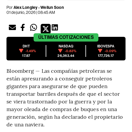
Por
Alex Longley - Weilun Soon
01 de junio, 2026 | 08:45 AM
ÚLTIMAS
COTIZACIONES
DHT
NASDAQ
IBOVESPA
-1.49%
-0.83%
-0.09%
17.87
26,363.44
177,726.17
Bloomberg — Las compañías petroleras se
están apresurando a conseguir petroleros
gigantes para asegurarse de que pueden
transportar barriles después de que el sector
se viera trastornado por la guerra y por la
mayor oleada de compras de buques en una
generación, según ha declarado el propietario
de una naviera.