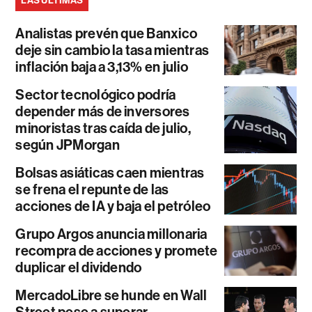
LAS ÚLTIMAS
Analistas prevén que Banxico
deje sin cambio la tasa mientras
inflación baja a 3,13% en julio
Sector tecnológico podría
depender más de inversores
minoristas tras caída de julio,
según JPMorgan
Bolsas asiáticas caen mientras
se frena el repunte de las
acciones de IA y baja el petróleo
Grupo Argos anuncia millonaria
recompra de acciones y promete
duplicar el dividendo
MercadoLibre se hunde en Wall
Street pese a superar