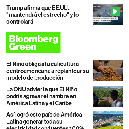
Trump afirma que EE.UU.
"mantendrá el estrecho" y lo
controlará
El Niño obliga a la caficultura
centroamericana a replantear su
modelo de producción
La ONU advierte que El Niño
podría agravar el hambre en
América Latina y el Caribe
Así logró este país de América
Latina generar toda su
electricidad con fuentes 100%