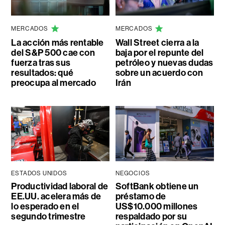
MERCADOS
MERCADOS
La acción más rentable
Wall Street cierra a la
del S&P 500 cae con
baja por el repunte del
fuerza tras sus
petróleo y nuevas dudas
resultados: qué
sobre un acuerdo con
preocupa al mercado
Irán
ESTADOS UNIDOS
NEGOCIOS
Productividad laboral de
SoftBank obtiene un
EE.UU. acelera más de
préstamo de
lo esperado en el
US$10.000 millones
segundo trimestre
respaldado por su