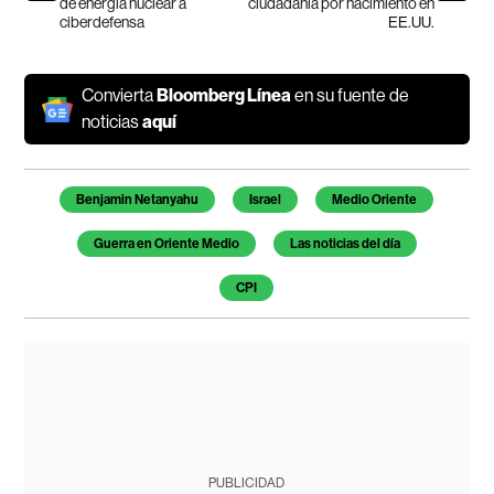
de energía nuclear a
ciudadanía por nacimiento en
ciberdefensa
EE.UU.
Convierta
Bloomberg Línea
en su fuente de
noticias
aquí
Temas de este artículo
Benjamin Netanyahu
Israel
Medio Oriente
Guerra en Oriente Medio
Las noticias del día
CPI
PUBLICIDAD