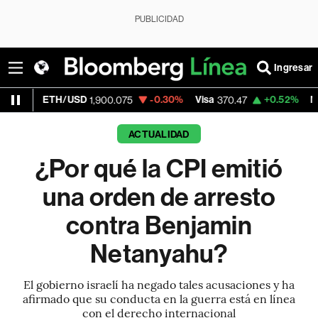
PUBLICIDAD
Ingresar
/USD
-0.30%
Visa
+0.52%
MercadoLibre
1,900.075
370.47
1
ACTUALIDAD
¿Por qué la CPI emitió
una orden de arresto
contra Benjamin
Netanyahu?
El gobierno israelí ha negado tales acusaciones y ha
afirmado que su conducta en la guerra está en línea
con el derecho internacional