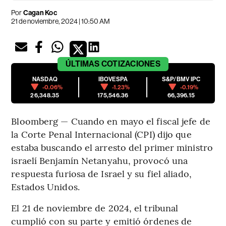
Por
Cagan Koc
21 de noviembre, 2024 | 10:50 AM
ÚLTIMAS
COTIZACIONES
NASDAQ
IBOVESPA
S&P/BMV IPC
-0.06%
-1.23%
-0.19%
26,348.35
175,546.36
66,396.15
Bloomberg — Cuando en mayo el fiscal jefe de
la Corte Penal Internacional (CPI) dijo que
estaba buscando el arresto del primer ministro
israelí Benjamín Netanyahu, provocó una
respuesta furiosa de Israel y su fiel aliado,
Estados Unidos.
El 21 de noviembre de 2024, el tribunal
cumplió con su parte y emitió órdenes de