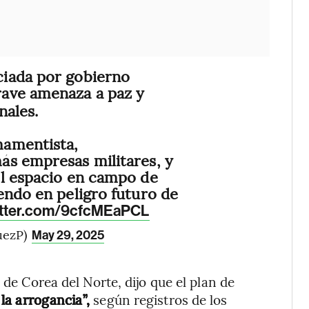
iada por gobierno
rave amenaza a paz y
nales.
mamentista,
ás empresas militares, y
el espacio en campo de
endo en peligro futuro de
itter.com/9cfcMEaPCL
uezP)
May 29, 2025
 de Corea del Norte, dijo que el plan de
la arrogancia”,
según registros de los