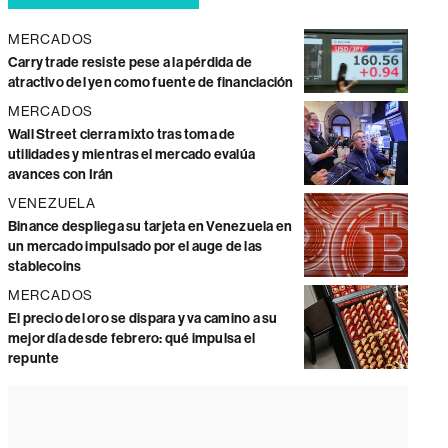
MERCADOS
Carry trade resiste pese a la pérdida de
atractivo del yen como fuente de financiación
MERCADOS
Wall Street cierra mixto tras toma de
utilidades y mientras el mercado evalúa
avances con Irán
VENEZUELA
Binance despliega su tarjeta en Venezuela en
un mercado impulsado por el auge de las
stablecoins
MERCADOS
El precio del oro se dispara y va camino a su
mejor día desde febrero: qué impulsa el
repunte