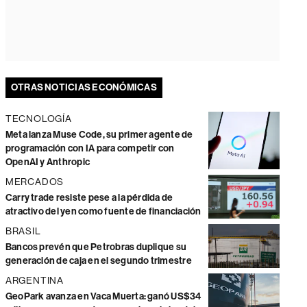
OTRAS NOTICIAS ECONÓMICAS
TECNOLOGÍA
Meta lanza Muse Code, su primer agente de
programación con IA para competir con
OpenAI y Anthropic
MERCADOS
Carry trade resiste pese a la pérdida de
atractivo del yen como fuente de financiación
BRASIL
Bancos prevén que Petrobras duplique su
generación de caja en el segundo trimestre
ARGENTINA
GeoPark avanza en Vaca Muerta: ganó US$34