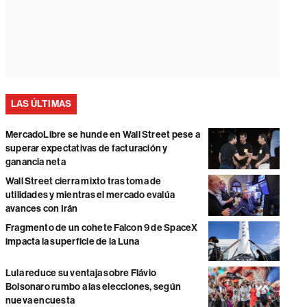
LAS ÚLTIMAS
MercadoLibre se hunde en Wall Street pese a
superar expectativas de facturación y
ganancia neta
Wall Street cierra mixto tras toma de
utilidades y mientras el mercado evalúa
avances con Irán
Fragmento de un cohete Falcon 9 de SpaceX
impacta la superficie de la Luna
Lula reduce su ventaja sobre Flávio
Bolsonaro rumbo a las elecciones, según
nueva encuesta