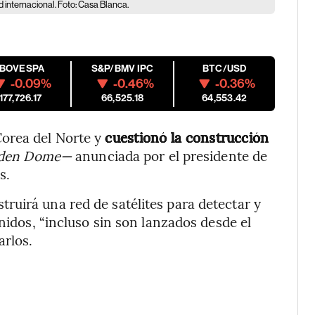
 internacional. Foto: Casa Blanca.
IBOVESPA
S&P/BMV IPC
BTC/USD
-0.09%
-0.46%
-0.36%
177,726.17
66,525.18
64,553.42
Corea del Norte y
cuestionó la construcción
den Dome—
anunciada por el presidente de
s.
uirá una red de satélites para detectar y
Unidos, “incluso sin son lanzados desde el
arlos.