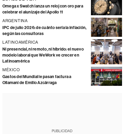
Omega x Swatch lanza un reloj con oro para
celebrar el alunizaje del Apollo 11
ARGENTINA
IPC de julio 2026: de cuánto sería la inflación,
según las consultoras
LATINOAMÉRICA
Ni presencial, ni remoto, ni híbrido: el nuevo
modelo laboral que WeWork ve crecer en
Latinoamérica
MÉXICO
Gastos del Mundial le pasan factura a
Ollamani de Emilio Azcárraga
PUBLICIDAD