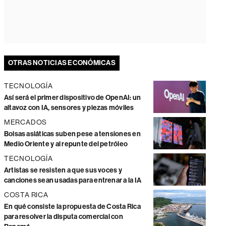
OTRAS NOTICIAS ECONÓMICAS
TECNOLOGÍA
Así será el primer dispositivo de OpenAI: un
altavoz con IA, sensores y piezas móviles
MERCADOS
Bolsas asiáticas suben pese a tensiones en
Medio Oriente y al repunte del petróleo
TECNOLOGÍA
Artistas se resisten a que sus voces y
canciones sean usadas para entrenar a la IA
COSTA RICA
En qué consiste la propuesta de Costa Rica
para resolver la disputa comercial con