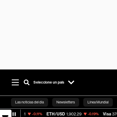
Seleccione un país
Las noticias del día
Newsletters
Línea Mundial
ETH/USD
1,902.29
Visa
370.47
-0.11%
-0.19%
+0.52%
Bloomberg 