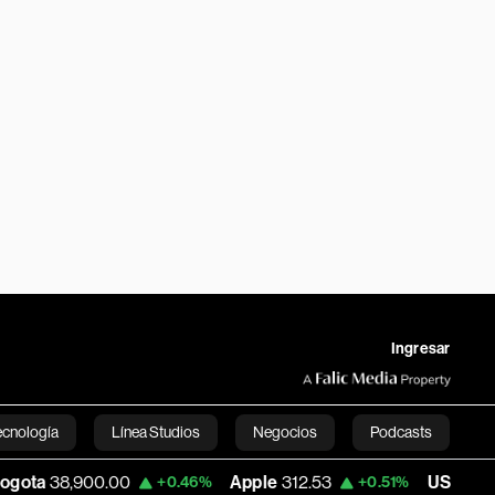
Ingresar
ecnología
Línea Studios
Negocios
Podcasts
00
Apple
312.53
USD COP
3,159.39
+0.46%
+0.51%
-0
English