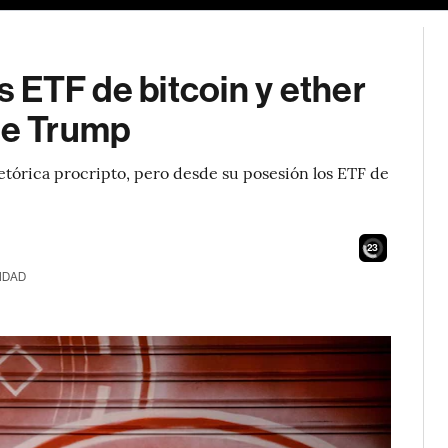
es ETF de bitcoin y ether
 de Trump
etórica procripto, pero desde su posesión los ETF de
21
IDAD