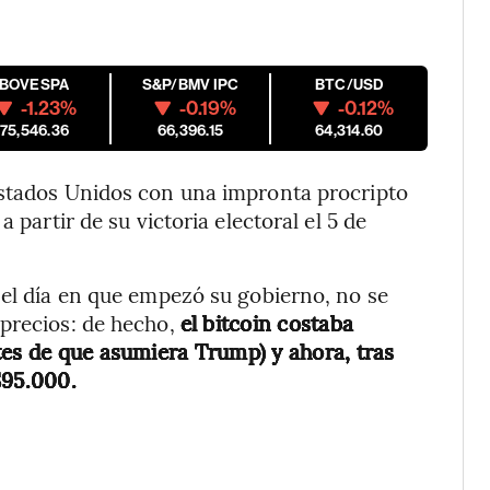
IBOVESPA
S&P/BMV IPC
BTC/USD
-1.23%
-0.19%
-0.12%
175,546.36
66,396.15
64,314.60
Estados Unidos con una impronta procripto
 partir de su victoria electoral el 5 de
 el día en que empezó su gobierno, no se
 precios: de hecho,
el bitcoin costaba
tes de que asumiera Trump) y ahora, tras
$95.000.