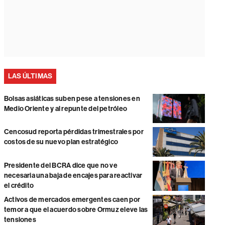
LAS ÚLTIMAS
Bolsas asiáticas suben pese a tensiones en
Medio Oriente y al repunte del petróleo
Cencosud reporta pérdidas trimestrales por
costos de su nuevo plan estratégico
Presidente del BCRA dice que no ve
necesaria una baja de encajes para reactivar
el crédito
Activos de mercados emergentes caen por
temor a que el acuerdo sobre Ormuz eleve las
tensiones