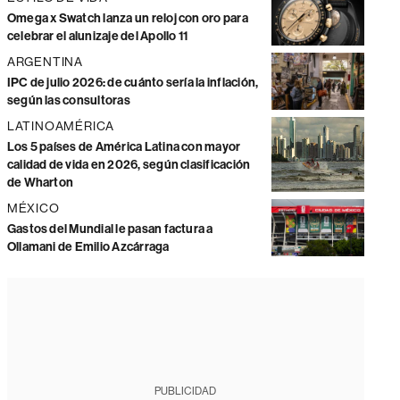
Omega x Swatch lanza un reloj con oro para
celebrar el alunizaje del Apollo 11
ARGENTINA
IPC de julio 2026: de cuánto sería la inflación,
según las consultoras
LATINOAMÉRICA
Los 5 países de América Latina con mayor
calidad de vida en 2026, según clasificación
de Wharton
MÉXICO
Gastos del Mundial le pasan factura a
Ollamani de Emilio Azcárraga
PUBLICIDAD