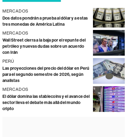
MERCADOS
Dos datos pondrán a prueba al dólar y a estas
tres monedas de América Latina
MERCADOS
Wall Street cierra a la baja por el repunte del
petróleo y nuevas dudas sobre un acuerdo
con Irán
PERÚ
Las proyecciones del precio del dólar en Perú
para el segundo semestre de 2026, según
analistas
MERCADOS
El dólar domina las stablecoins y el avance del
sector lleva el debate más allá del mundo
cripto