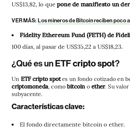
US$13,82, lo que
pone de manifiesto un de
VER MÁS:
Los mineros de Bitcoin reciben poco a
Fidelity Ethereum Fund (FETH) de Fidel
100 días, al pasar de US$35,22 a US$18,23.
¿Qué es un
ETF cripto spot
?
Un
ETF cripto spot
es un fondo cotizado en bo
criptomoneda
, como
bitcoin
o
ether
. Su valor
subyacente.
Características clave:
El fondo directamente bitcoin o ether.