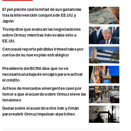
El yen pierde casi la mitad de sus ganancias
tras la intervención conjunta de EE.UU. y
Japón
Trump dice que avanzan las negociaciones
sobre Ormuz mientras Irán evalúa veto a
EE.UU.
Cencosud reporta pérdidas trimestrales por
costos de su nuevo plan estratégico
Presidente del BCRA dice que no ve
necesaria una baja de encajes para reactivar
el crédito
Activos de mercados emergentes caen por
temor a que el acuerdo sobre Ormuz eleve las
tensiones
Dudas sobre el acuerdo entre Irán y Omán
para reabrir Ormuz impulsan al petróleo