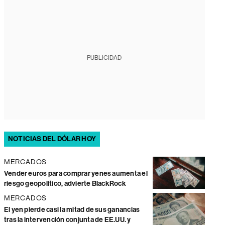
PUBLICIDAD
NOTICIAS DEL DÓLAR HOY
MERCADOS
Vender euros para comprar yenes aumenta el
riesgo geopolítico, advierte BlackRock
MERCADOS
El yen pierde casi la mitad de sus ganancias
tras la intervención conjunta de EE.UU. y