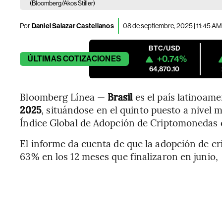
(Bloomberg/Akos Stiller)
Por
Daniel Salazar Castellanos
08 de septiembre, 2025 | 11:45 AM
BTC/USD
+0.74%
ÚLTIMAS
COTIZACIONES
64,870.10
Bloomberg Línea —
Brasil
es el país latinoam
2025
, situándose en el quinto puesto a nivel 
Índice Global de Adopción de Criptomonedas d
El informe da cuenta de que la adopción de c
63% en los 12 meses que finalizaron en junio,