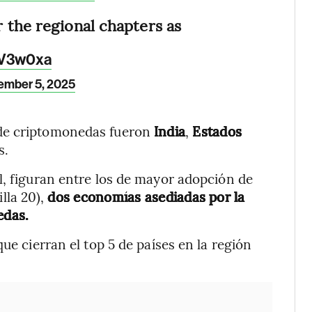
r the regional chapters as
3V3w0xa
ember 5, 2025
 de criptomonedas fueron
India
,
Estados
s.
l, figuran entre los de mayor adopción de
illa 20),
dos economías asediadas por la
edas.
 que cierran el top 5 de países en la región