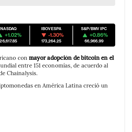
NASDAQ
IBOVESPA
S&P/BMV IPC
+1.02%
-1.30%
+0.86%
26,617.85
173,264.25
66,966.99
ericano con
mayor adopción de bitcoin en el
mundial entre 151 economías, de acuerdo al
e Chainalysis.
riptomonedas en América Latina creció un