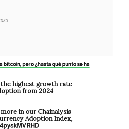
IDAD
ra bitcoin, pero ¿hasta qué punto se ha
 the highest growth rate
doption from 2024 -
more in our Chainalysis
urrency Adoption Index,
co/4pyskMVRHD