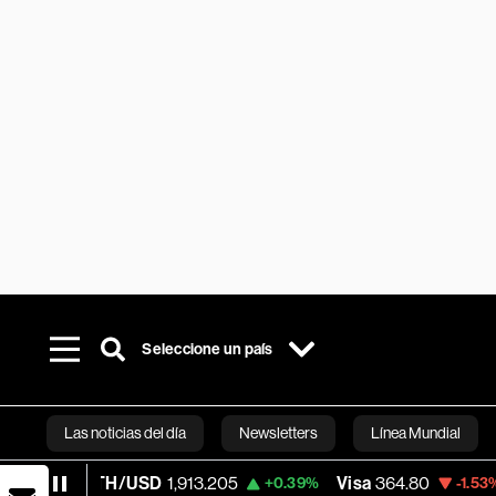
Seleccione un país
Las noticias del día
Newsletters
Línea Mundial
ETH/USD
1,913.205
Visa
364.80
Merca
+0.39%
-1.53%
Bloomberg 