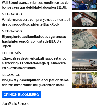
Wall Street avanza mientras rendimientos de
bonos caen tras débil dato laboral en EE.UU.
MERCADOS
Vender euros para comprar yenes aumenta el
riesgo geopolítico, advierte BlackRock
MERCADOS
El yen pierde casi la mitad de sus ganancias
tras la intervención conjunta de EE.UU. y
Japón
ECONOMÍA
¿Qué países de América Latina apuestan por
el fracking? El panorama legal que marcará
las nuevas inversiones
NEGOCIOS
Dior, H&M y Zara impulsan la ocupación de los
centros comerciales de Iguatemi en Brasil
OPINIÓN BLOOMBERG
Juan Pablo Spinetto