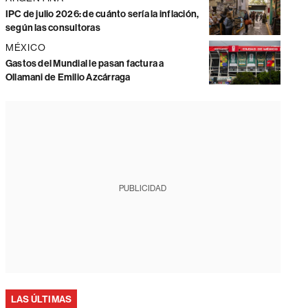
IPC de julio 2026: de cuánto sería la inflación,
según las consultoras
MÉXICO
Gastos del Mundial le pasan factura a
Ollamani de Emilio Azcárraga
PUBLICIDAD
LAS ÚLTIMAS