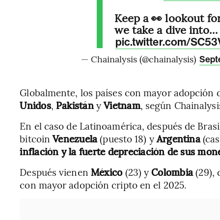
Keep a 👀 lookout fo
we take a dive into…
pic.twitter.com/SC5
— Chainalysis (@chainalysis)
Sept
Globalmente, los países con mayor adopción
Unidos
,
Pakistán
y
Vietnam
, según Chainalysi
En el caso de Latinoamérica, después de Brasi
bitcoin
Venezuela
(puesto 18) y
Argentina
(cas
inflación y la fuerte depreciación de sus mon
Después vienen
México
(23) y
Colombia
(29),
con mayor adopción cripto en el 2025.