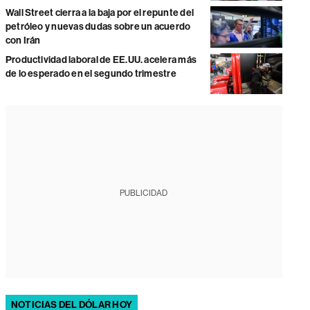
Wall Street cierra a la baja por el repunte del
petróleo y nuevas dudas sobre un acuerdo
con Irán
Productividad laboral de EE.UU. acelera más
de lo esperado en el segundo trimestre
PUBLICIDAD
NOTICIAS DEL DÓLAR HOY