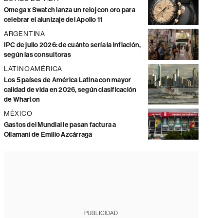
Omega x Swatch lanza un reloj con oro para
celebrar el alunizaje del Apollo 11
ARGENTINA
IPC de julio 2026: de cuánto sería la inflación,
según las consultoras
LATINOAMÉRICA
Los 5 países de América Latina con mayor
calidad de vida en 2026, según clasificación
de Wharton
MÉXICO
Gastos del Mundial le pasan factura a
Ollamani de Emilio Azcárraga
PUBLICIDAD