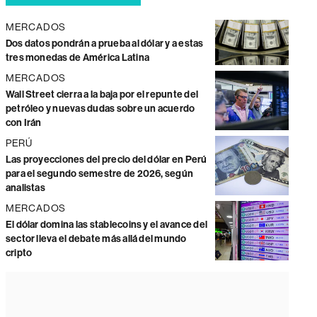
MERCADOS
Dos datos pondrán a prueba al dólar y a estas
tres monedas de América Latina
MERCADOS
Wall Street cierra a la baja por el repunte del
petróleo y nuevas dudas sobre un acuerdo
con Irán
PERÚ
Las proyecciones del precio del dólar en Perú
para el segundo semestre de 2026, según
analistas
MERCADOS
El dólar domina las stablecoins y el avance del
sector lleva el debate más allá del mundo
cripto