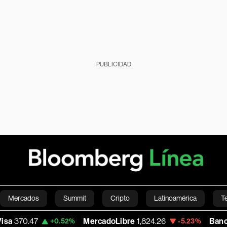
PUBLICIDAD
Mercados
Summit
Cripto
Latinoamérica
T
MercadoLibre
1,824.26
Banco de Bogota
38,
.52%
-5.23%
Green
Economía
Estilo de vida
Mundo
Videos