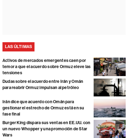
LAS ÚLTIMAS
Activos de mercados emergentes caen por
temor a que el acuerdo sobre Ormuz eleve las
tensiones
Dudas sobre el acuerdo entre Irán y Omán
para reabrir Ormuz impulsan al petróleo
Irán dice que acuerdo con Omán para
gestionar el estrecho de Ormuz está en su
fase final
Burger King dispara sus ventas en EE.UU. con
un nuevo Whopper y una promoción de Star
Wars