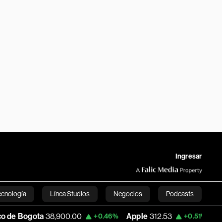
Ingresar
ecnología
Línea Studios
Negocios
Podcasts
900.00
Apple
312.53
USD COP
3,159.39
+0.46%
+0.51%
English