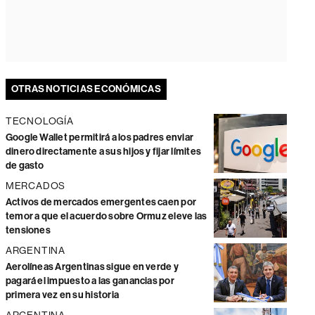
OTRAS NOTICIAS ECONÓMICAS
TECNOLOGÍA
Google Wallet permitirá a los padres enviar
dinero directamente a sus hijos y fijar límites
de gasto
MERCADOS
Activos de mercados emergentes caen por
temor a que el acuerdo sobre Ormuz eleve las
tensiones
ARGENTINA
Aerolíneas Argentinas sigue en verde y
pagará el impuesto a las ganancias por
primera vez en su historia
ARGENTINA