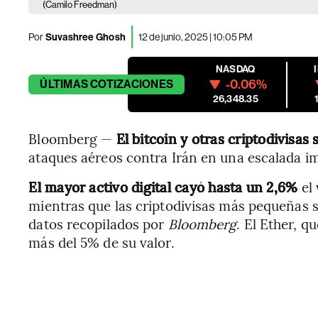
(Camilo Freedman)
Por
Suvashree Ghosh
12 de junio, 2025 | 10:05 PM
NASDAQ
-0.06%
ÚLTIMAS
COTIZACIONES
26,348.35
Bloomberg —
El bitcoin y otras criptodivisas
ataques aéreos contra Irán en una escalada i
El mayor activo digital cayó hasta un 2,6%
el
mientras que las criptodivisas más pequeñas 
datos recopilados por
Bloomberg
. El Ether, q
más del 5% de su valor.