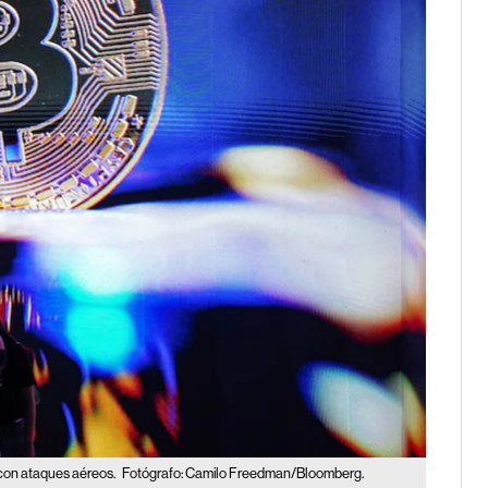
n con ataques aéreos.
Fotógrafo: Camilo Freedman/Bloomberg.