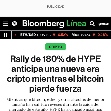
PUBLICIDAD
Ingresar
ETH/USD
-0.52%
Visa
-0.28%
MercadoLib
1,905.718
368.54
CRIPTO
Rally de 180% de HYPE
anticipa una nueva era
cripto mientras el bitcoin
pierde fuerza
Mientras que bitcoin, ether y otras altcoins de menor
tamaño han sufrido reveses durante la caída del
mercado de este año, HYPE ha alcanzado máximos