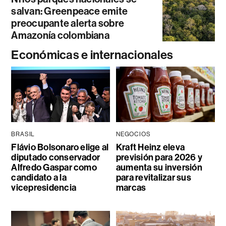
salvan: Greenpeace emite
preocupante alerta sobre
Amazonía colombiana
Económicas e internacionales
BRASIL
NEGOCIOS
Flávio Bolsonaro elige al
Kraft Heinz eleva
diputado conservador
previsión para 2026 y
Alfredo Gaspar como
aumenta su inversión
candidato a la
para revitalizar sus
vicepresidencia
marcas