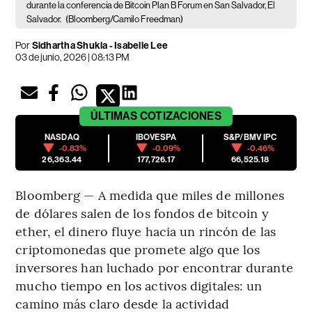
durante la conferencia de Bitcoin Plan B Forum en San Salvador, El
Salvador.
(Bloomberg/Camilo Freedman)
Por
Sidhartha Shukla - Isabelle Lee
03 de junio, 2026 | 08:13 PM
ÚLTIMAS
COTIZACIONES
NASDAQ
IBOVESPA
S&P/BMV IPC
-0.83%
-0.09%
-0.46%
26,363.44
177,726.17
66,525.18
Bloomberg — A medida que miles de millones
de dólares salen de los fondos de bitcoin y
ether, el dinero fluye hacia un rincón de las
criptomonedas que promete algo que los
inversores han luchado por encontrar durante
mucho tiempo en los activos digitales: un
camino más claro desde la actividad