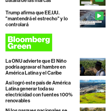
batalla de las marcas
Trump afirma que EE.UU.
"mantendrá el estrecho" y lo
controlará
La ONU advierte que El Niño
podría agravar el hambre en
América Latina y el Caribe
Así logró este país de América
Latina generar toda su
electricidad con fuentes 100%
renovables
Ni los parques nacionales se