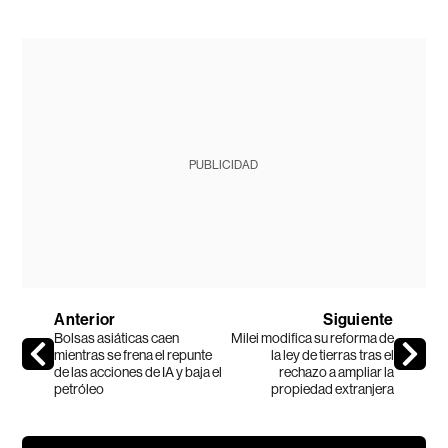
PUBLICIDAD
Anterior
Siguiente
Bolsas asiáticas caen
Milei modifica su reforma de
mientras se frena el repunte
la ley de tierras tras el
de las acciones de IA y baja el
rechazo a ampliar la
petróleo
propiedad extranjera