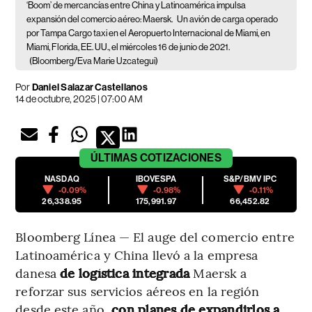
‘Boom’ de mercancías entre China y Latinoamérica impulsa
expansión del comercio aéreo: Maersk.
Un avión de carga operado
por Tampa Cargo taxi en el Aeropuerto Internacional de Miami, en
Miami, Florida, EE. UU., el miércoles 16 de junio de 2021.
(Bloomberg/Eva Marie Uzcategui)
Por
Daniel Salazar Castellanos
14 de octubre, 2025 | 07:00 AM
ÚLTIMAS
COTIZACIONES
NASDAQ
IBOVESPA
S&P/BMV IPC
-0.09%
-0.98%
-0.11%
26,338.95
175,991.97
66,452.82
Bloomberg Línea — El auge del comercio entre
Latinoamérica y China llevó a la empresa
danesa
de logística integrada
Maersk a
reforzar sus servicios aéreos en la región
desde este año,
con planes de expandirlos a