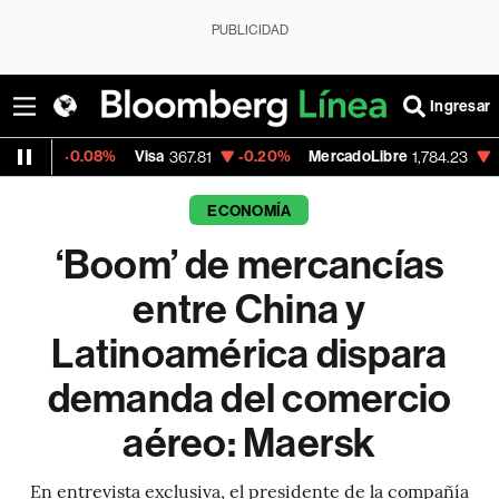
PUBLICIDAD
Ingresar
Visa
-0.20%
MercadoLibre
-7.31%
Banco de 
367.81
1,784.23
ECONOMÍA
‘Boom’ de mercancías
entre China y
Latinoamérica dispara
demanda del comercio
aéreo: Maersk
En entrevista exclusiva, el presidente de la compañía