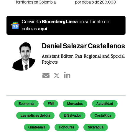
territorios en Colombia
por debajo de 200.000
Convierta
Bloomberg Línea
en su fuente de
noticias
aquí
Daniel Salazar Castellanos
Assistant Editor, Pan Regional and Special
Projects
Temas de este artículo
Economía
FMI
Mercados
Actualidad
Las noticias del día
El Salvador
Costa Rica
Guatemala
Honduras
Nicaragua