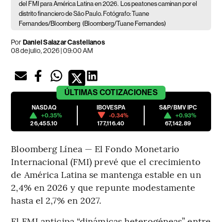
del FMI para América Latina en 2026.
Los peatones caminan por el
distrito financiero de São Paulo. Fotógrafo: Tuane
Fernandes/Bloomberg
(Bloomberg/Tuane Fernandes)
Por
Daniel Salazar Castellanos
08 de julio, 2026 | 09:00 AM
ÚLTIMAS
COTIZACIONES
NASDAQ
IBOVESPA
S&P/BMV IPC
+0.35%
-0.34%
+0.93%
26,455.10
177,116.40
67,142.89
Bloomberg Línea — El Fondo Monetario
Internacional (FMI) prevé que el crecimiento
de América Latina se mantenga estable en un
2,4% en 2026 y que repunte modestamente
hasta el 2,7% en 2027.
El FMI anticipa “dinámicas heterogéneas” entre