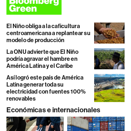
El Niño obliga a la caficultura
centroamericana a replantear su
modelo de producción
La ONU advierte que El Niño
podría agravar el hambre en
América Latina y el Caribe
Así logró este país de América
Latina generar toda su
electricidad con fuentes 100%
renovables
Económicas e internacionales