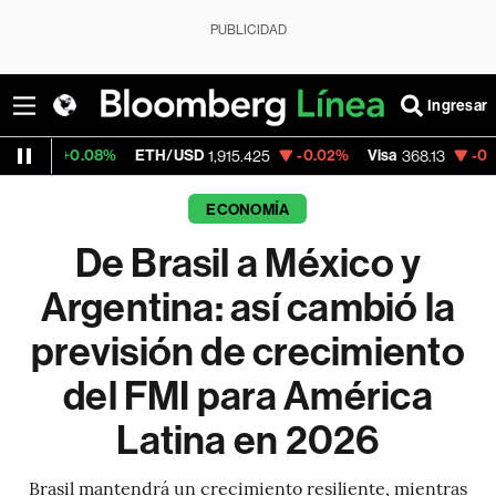
PUBLICIDAD
Ingresar
8%
ETH/USD
-0.02%
Visa
-0.11%
MercadoL
1,915.425
368.13
ECONOMÍA
De Brasil a México y
Argentina: así cambió la
previsión de crecimiento
del FMI para América
Latina en 2026
Brasil mantendrá un crecimiento resiliente, mientras