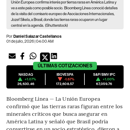
Unión Europea confirma interés por tierras raras en América Latina y
ve a este país como posible socio.
Bloomberg Línea conoció detalles
de la visita del comisario europeo de Asociaciones Internacionales,
Jozef Síkela, a Brasil, donde las tierras raras ocuparon un lugar
central en la agenda.
(Shutterstock)
Por
Daniel Salazar Castellanos
01 de julio, 2026 | 04:00 AM
ÚLTIMAS
COTIZACIONES
NASDAQ
IBOVESPA
S&P/BMV IPC
+1.07%
-1.67%
+1.00%
26,630.46
172,608.57
67,059.76
Bloomberg Línea — La Unión Europea
confirmó que las tierras raras figuran entre los
minerales críticos que busca asegurar en
América Latina y señaló que Brasil podría
convertirse en un socio estratégico, dijeron a