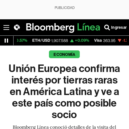
PUBLICIDAD
Ingresar
ETH/USD
+0.09%
Visa
-1.76%
MercadoLib
1,907.588
363.95
ECONOMÍA
Unión Europea confirma
interés por tierras raras
en América Latina y ve a
este país como posible
socio
Bloomberg Línea conoció detalles de la visita del