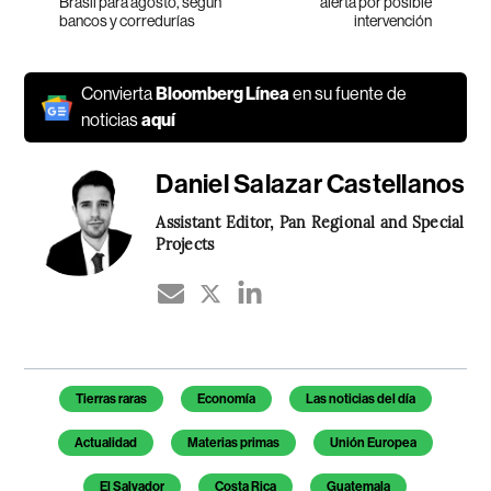
Brasil para agosto, según
alerta por posible
bancos y corredurías
intervención
Convierta
Bloomberg Línea
en su fuente de
noticias
aquí
Daniel Salazar Castellanos
Assistant Editor, Pan Regional and Special
Projects
Temas de este artículo
Tierras raras
Economía
Las noticias del día
Actualidad
Materias primas
Unión Europea
El Salvador
Costa Rica
Guatemala