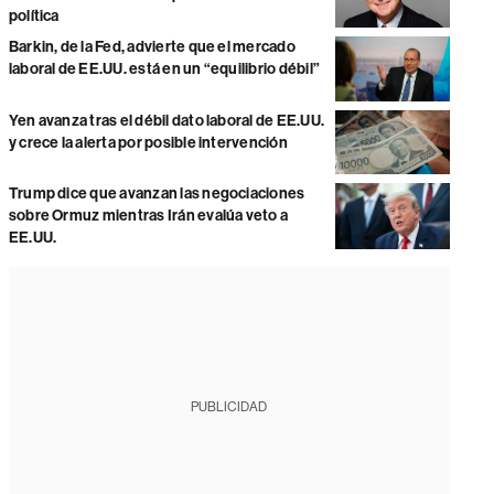
política
Barkin, de la Fed, advierte que el mercado
laboral de EE.UU. está en un “equilibrio débil”
Yen avanza tras el débil dato laboral de EE.UU.
y crece la alerta por posible intervención
Trump dice que avanzan las negociaciones
sobre Ormuz mientras Irán evalúa veto a
EE.UU.
PUBLICIDAD