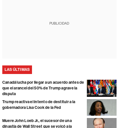
PUBLICIDAD
LAS ÚLTIMAS
Canadá lucha por llegar a un acuerdo antes de
que el arancel del 50% de Trump agrave la
disputa
Trump reactiva el intento de destituir a la
gobernadora Lisa Cook de la Fed
Muere John Loeb Jr., el sucesor de una
dinastía de Wall Street que se volcó a la