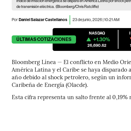
Índice de inflación energética se dispara en América Latina por shock pet
de transmisión eléctrica.
(Bloomberg/Chris Ratcliffe)
Por
Daniel Salazar Castellanos
23 de junio, 2026 | 10:21 AM
NASDAQ
+1.30%
ÚLTIMAS
COTIZACIONES
26,690.62
Bloomberg Línea — El conflicto en Medio Orie
América Latina y el Caribe se haya disparado a
año debido al shock petrolero, según un info
Caribeña de Energía (Olacde).
Esta cifra representa un salto frente al 0,19% 