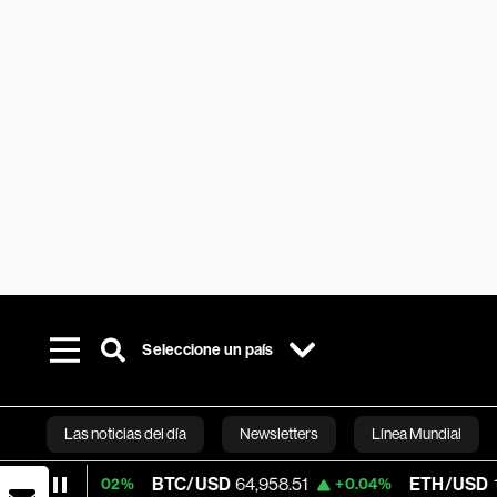
Seleccione un país
Las noticias del día
Newsletters
Línea Mundial
BTC/USD
64,958.51
ETH/USD
1,919.005
0.02%
+0.04%
Bloomberg 