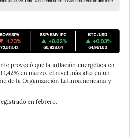
rolero de 2026.
Una luz encendida en una vivienda cerca de una torre
IBOVESPA
S&P/BMV IPC
BTC/USD
-1.73%
+0.82%
+0.03%
172,513.42
66,938.64
64,951.63
nte provocó que la inflación energética en
l 1,42% en marzo, el nivel más alto en un
rme de la Organización Latinoamericana y
registrado en febrero.