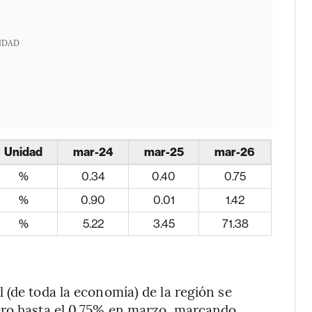
IDAD
Unidad
mar-24
mar-25
mar-26
%
0.34
0.40
0.75
%
0.90
0.01
1.42
%
5.22
3.45
71.38
 (de toda la economía) de la región se
ero hasta el 0,75% en marzo, marcando