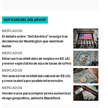
NOTICIAS DEL DÓLAR HOY
MERCADOS
El debate sobre “Sell América” resurge tras
decisiones de Washington que siembran
dudas
MERCADOS
Dólar cae tras débil dato de empleo en EE.UU.
y menor expectativa de alza de tasas de la Fed
MERCADOS
Yen avanza tras el débil dato laboral de EE.UU.
y crece la alerta por posible intervención
MERCADOS
Vender euros para comprar yenes aumenta el
riesgo geopolítico, advierte BlackRock