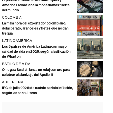
El precio del dólar se debilita en julio y
América Latina tiene la moneda más fuerte
del mundo
COLOMBIA
La mala hora del exportador colombiano:
dólar barato, aranceles y fletes que no dan
tregua
LATINOAMÉRICA
Los 5 países de América Latina con mayor
calidad de vida en 2026, según clasificación
de Wharton
ESTILO DE VIDA
Omega x Swatch lanza un reloj con oro para
celebrar el alunizaje del Apollo 11
ARGENTINA
IPC de julio 2026: de cuánto sería la inflación,
según las consultoras