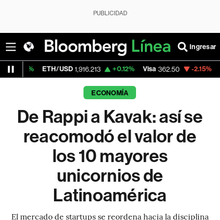
PUBLICIDAD
Ingresar
ETH/USD
+0.12%
Visa
-2.15%
MercadoLibr
1,916.213
362.50
ECONOMÍA
De Rappi a Kavak: así se
reacomodó el valor de
los 10 mayores
unicornios de
Latinoamérica
El mercado de startups se reordena hacia la disciplina