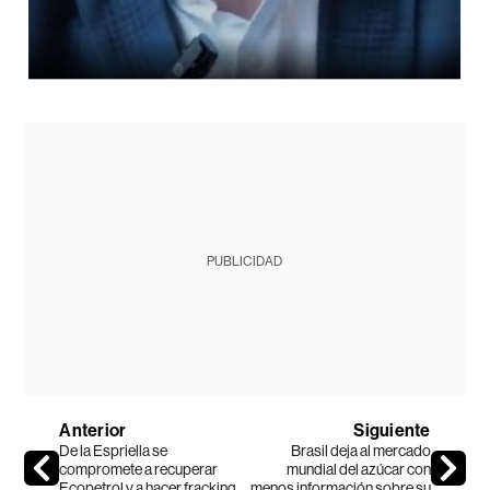
PUBLICIDAD
Anterior
Siguiente
De la Espriella se
Brasil deja al mercado
compromete a recuperar
mundial del azúcar con
Ecopetrol y a hacer fracking
menos información sobre su