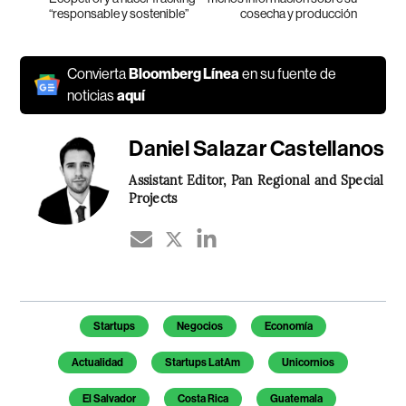
“responsable y sostenible”
cosecha y producción
Convierta
Bloomberg Línea
en su fuente de
noticias
aquí
Daniel Salazar Castellanos
Assistant Editor, Pan Regional and Special
Projects
Temas de este artículo
Startups
Negocios
Economía
Actualidad
Startups LatAm
Unicornios
El Salvador
Costa Rica
Guatemala