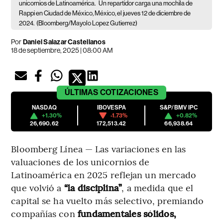
unicornios de Latinoamérica.
Un repartidor carga una mochila de
Rappi en Ciudad de México, México, el jueves 12 de diciembre de
2024.
(Bloomberg/Mayolo Lopez Gutierrez)
Por
Daniel Salazar Castellanos
18 de septiembre, 2025 | 08:00 AM
ÚLTIMAS
COTIZACIONES
NASDAQ
IBOVESPA
S&P/BMV IPC
+1.30%
-1.73%
+0.82%
26,690.62
172,513.42
66,938.64
Bloomberg Línea — Las variaciones en las
valuaciones de los unicornios de
Latinoamérica en 2025 reflejan un mercado
que volvió a
“la disciplina”
, a medida que el
capital se ha vuelto más selectivo, premiando
compañías con
fundamentales sólidos,