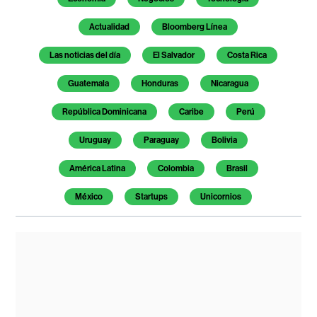
Actualidad
Bloomberg Línea
Las noticias del día
El Salvador
Costa Rica
Guatemala
Honduras
Nicaragua
República Dominicana
Caribe
Perú
Uruguay
Paraguay
Bolivia
América Latina
Colombia
Brasil
México
Startups
Unicornios