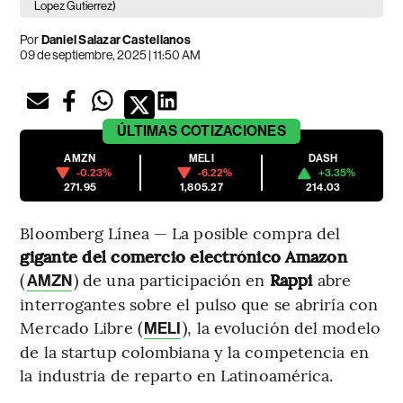
Lopez Gutierrez)
Por
Daniel Salazar Castellanos
09 de septiembre, 2025 | 11:50 AM
ÚLTIMAS
COTIZACIONES
AMZN
MELI
DASH
-0.23%
-6.22%
+3.35%
271.95
1,805.27
214.03
Bloomberg Línea — La posible compra del
gigante del comercio electrónico Amazon
(
) de una participación en
Rappi
abre
AMZN
interrogantes sobre el pulso que se abriría con
Mercado Libre (
), la evolución del modelo
MELI
de la startup colombiana y la competencia en
la industria de reparto en Latinoamérica.