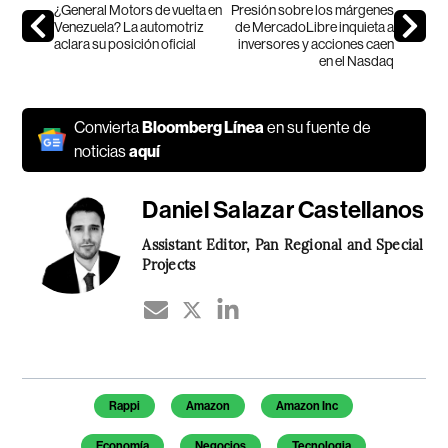
¿General Motors de vuelta en
Presión sobre los márgenes
Venezuela? La automotriz
de MercadoLibre inquieta a
aclara su posición oficial
inversores y acciones caen
en el Nasdaq
Convierta
Bloomberg Línea
en su fuente de
noticias
aquí
Daniel Salazar Castellanos
Assistant Editor, Pan Regional and Special
Projects
Temas de este artículo
Rappi
Amazon
Amazon Inc
Economía
Negocios
Tecnologia