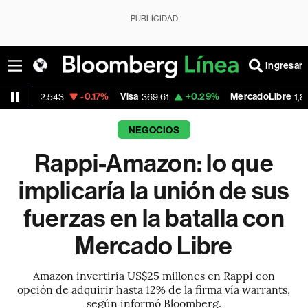
PUBLICIDAD
Ingresar
-0.17%
Visa
+0.29%
MercadoLibre
-6.3
3
369.61
1,802.28
NEGOCIOS
Rappi-Amazon: lo que
implicaría la unión de sus
fuerzas en la batalla con
Mercado Libre
Amazon invertiría US$25 millones en Rappi con
opción de adquirir hasta 12% de la firma vía warrants,
según informó Bloomberg.