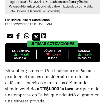
llega a costar US$1.000 la taza.
Los hermanos Daniel y Rachel
Peterson lideran la producción de café en Hacienda La Esmeralda.
Foto: Cortesía.
(Hacienda La Esmeralda)
Por
Daniel Salazar Castellanos
21 de noviembre, 2025 | 05:00 AM
ÚLTIMAS
COTIZACIONES
S&P/BMV IPC
DÓLAR SPOT
NASDAQ
+0.82%
-0.43%
+1.30%
66,938.64
17.1355
26,690.62
Bloomberg Línea — Una hacienda en Panamá
produce el que es considerado uno de los
cafés más excelsos y costosos del mundo,
siendo vendido
a US$1.000 la taza
por parte de
una empresa en Dubái que adquirió el grano en
una subasta privada.