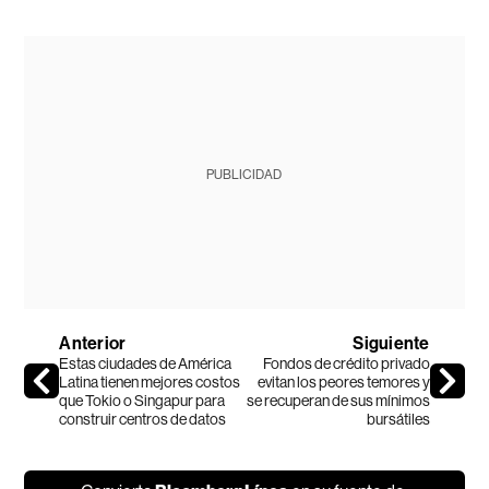
PUBLICIDAD
Anterior
Siguiente
Estas ciudades de América
Fondos de crédito privado
Latina tienen mejores costos
evitan los peores temores y
que Tokio o Singapur para
se recuperan de sus mínimos
construir centros de datos
bursátiles