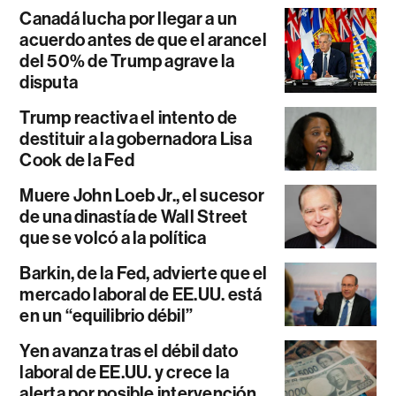
Canadá lucha por llegar a un
acuerdo antes de que el arancel
del 50% de Trump agrave la
disputa
Trump reactiva el intento de
destituir a la gobernadora Lisa
Cook de la Fed
Muere John Loeb Jr., el sucesor
de una dinastía de Wall Street
que se volcó a la política
Barkin, de la Fed, advierte que el
mercado laboral de EE.UU. está
en un “equilibrio débil”
Yen avanza tras el débil dato
laboral de EE.UU. y crece la
alerta por posible intervención