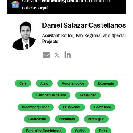
Convierta
Bloomberg Línea
en su fuente de
noticias
aquí
Daniel Salazar Castellanos
Assistant Editor, Pan Regional and Special
Projects
Temas de este artículo
Café
Agro
Agronegocios
Economía
Las noticias del día
Actualidad
Bloomberg Línea
El Salvador
Costa Rica
Guatemala
Honduras
Nicaragua
República Dominicana
Caribe
Perú