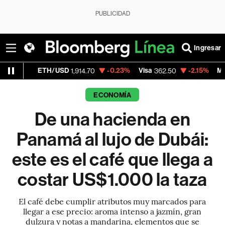
PUBLICIDAD
Ingresar
H/USD
-0.23%
Visa
-2.15%
MercadoLibre
1,914.70
362.50
1,
ECONOMÍA
De una hacienda en
Panamá al lujo de Dubái:
este es el café que llega a
costar US$1.000 la taza
El café debe cumplir atributos muy marcados para
llegar a ese precio: aroma intenso a jazmín, gran
dulzura y notas a mandarina, elementos que se