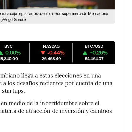
to en una caja registradora dentro de un supermercado Mercadona
g/Angel Garcia)
BVC
NASDAQ
BTC/USD
0.00%
-0.44%
+0.26%
15,840.00
26,468.49
64,464.37
mbiano llega a estas elecciones en una
 a los desafíos recientes por cuenta de una
 startups.
 en medio de la incertidumbre sobre el
teria de atracción de inversión y cambios