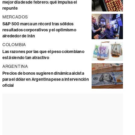
mejor día desde febrero: qué impulsa el
repunte
MERCADOS
S&P 500 marca un récord tras sólidos
resultados corporativos y el optimismo
alrededor de Irán
COLOMBIA
Las razones por las que el peso colombiano
está siendo tan atractivo
ARGENTINA
Precios de bonos sugieren dinámica alcista
para el dólar en Argentina pese a intervención
oficial