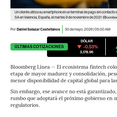
Un cliente utiliza su smartphone en un terminal de pago sin contac
SA en Valencia, España, el martes 9 de noviembre de 2021
(Bloomber
Por
Daniel Salazar Castellanos
30 de mayo, 2026 | 05:00 AM
DÓLAR
-0.53%
ÚLTIMAS
COTIZACIONES
3,178.96
Bloomberg Línea — El ecosistema fintech colo
etapa de mayor madurez y consolidación, pese
menor disponibilidad de capital global para las
Sin embargo, ese avance no está garantizado,
rumbo que adoptará el próximo gobierno en ma
regulatorios.