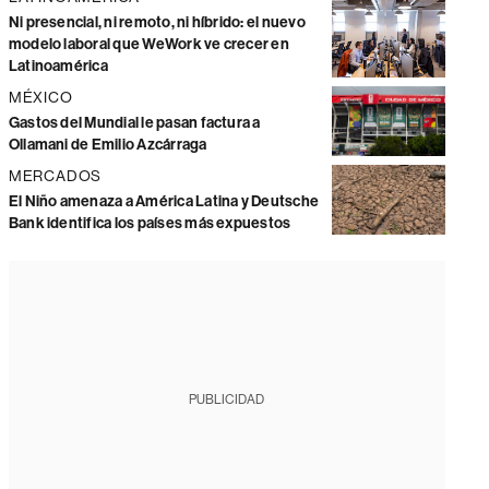
Ni presencial, ni remoto, ni híbrido: el nuevo
modelo laboral que WeWork ve crecer en
Latinoamérica
MÉXICO
Gastos del Mundial le pasan factura a
Ollamani de Emilio Azcárraga
MERCADOS
El Niño amenaza a América Latina y Deutsche
Bank identifica los países más expuestos
PUBLICIDAD