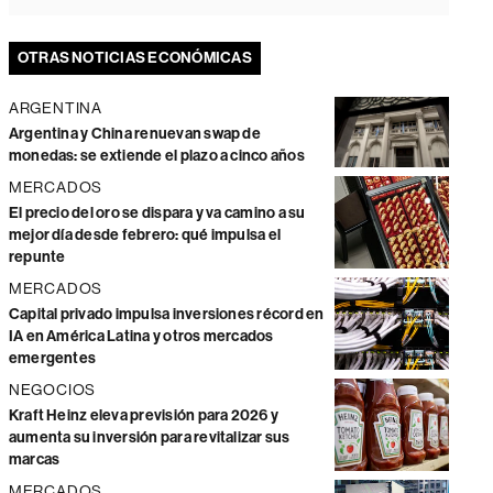
OTRAS NOTICIAS ECONÓMICAS
ARGENTINA
Argentina y China renuevan swap de
monedas: se extiende el plazo a cinco años
MERCADOS
El precio del oro se dispara y va camino a su
mejor día desde febrero: qué impulsa el
repunte
MERCADOS
Capital privado impulsa inversiones récord en
IA en América Latina y otros mercados
emergentes
NEGOCIOS
Kraft Heinz eleva previsión para 2026 y
aumenta su inversión para revitalizar sus
marcas
MERCADOS