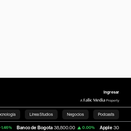
Ingresar
ecnología
Línea Studios
Negocios
Podcasts
co de Bogota
38,800.00
Apple
308.225
0.00%
-0.33%
English