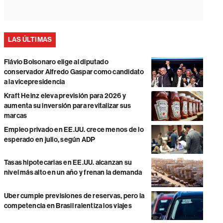
LAS ÚLTIMAS
Flávio Bolsonaro elige al diputado
conservador Alfredo Gaspar como candidato
a la vicepresidencia
Kraft Heinz eleva previsión para 2026 y
aumenta su inversión para revitalizar sus
marcas
Empleo privado en EE.UU. crece menos de lo
esperado en julio, según ADP
Tasas hipotecarias en EE.UU. alcanzan su
nivel más alto en un año y frenan la demanda
Uber cumple previsiones de reservas, pero la
competencia en Brasil ralentiza los viajes