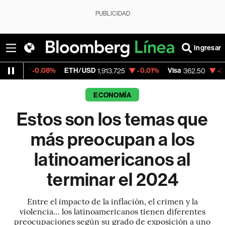
PUBLICIDAD
Ingresar
8%
ETH/USD
-0.01%
Visa
-2.15%
Mercado
1,913.725
362.50
ECONOMÍA
Estos son los temas que
más preocupan a los
latinoamericanos al
terminar el 2024
Entre el impacto de la inflación, el crimen y la
violencia… los latinoamericanos tienen diferentes
preocupaciones según su grado de exposición a uno