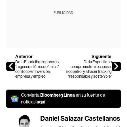
PUBLICIDAD
Anterior
Siguiente
De la Espriella propone una
De la Espriella se
“regeneración económica”
compromete a recuperar
con foco en inversión,
Ecopetrol y a hacer fracking
empresa y empleo
“responsable y sostenible”
Convierta
Bloomberg Línea
en su fuente de
noticias
aquí
Daniel Salazar Castellanos