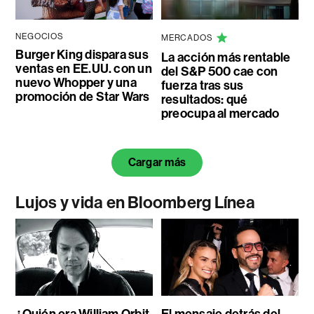
NEGOCIOS
MERCADOS
Burger King dispara sus
La acción más rentable
ventas en EE.UU. con un
del S&P 500 cae con
nuevo Whopper y una
fuerza tras sus
promoción de Star Wars
resultados: qué
preocupa al mercado
Cargar más
Lujos y vida en Bloomberg Línea
¿Quién era William Orbit,
El mensaje detrás del