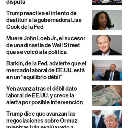
disputa
Trump reactiva el intento de
destituir a la gobernadora Lisa
Cook de la Fed
Muere John Loeb Jr., el sucesor
de una dinastía de Wall Street
que se volcó a la política
Barkin, de la Fed, advierte que el
mercado laboral de EE.UU. está
en un “equilibrio débil”
Yen avanza tras el débil dato
laboral de EE.UU. y crece la
alerta por posible intervención
Trump dice que avanzan las
negociaciones sobre Ormuz
mientras Irán evalúa veto a