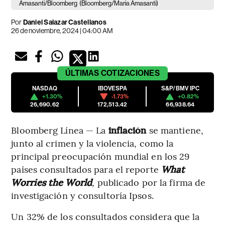
Amasanti/Bloomberg
(Bloomberg/Maria Amasanti)
Por
Daniel Salazar Castellanos
26 de noviembre, 2024 | 04:00 AM
ÚLTIMAS
COTIZACIONES
NASDAQ
IBOVESPA
S&P/BMV IPC
+1.30%
-1.73%
+0.82%
26,690.62
172,513.42
66,938.64
Bloomberg Línea — La
inflación
se mantiene,
junto al crimen y la violencia, como la
principal preocupación mundial en los 29
países consultados para el reporte
What
Worries the World
,
publicado por la firma de
investigación y consultoría Ipsos.
Un 32% de los consultados considera que la