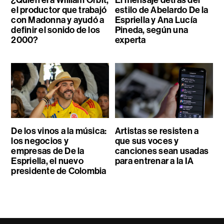
el productor que trabajó
estilo de Abelardo De la
con Madonna y ayudó a
Espriella y Ana Lucía
definir el sonido de los
Pineda, según una
2000?
experta
De los vinos a la música:
Artistas se resisten a
los negocios y
que sus voces y
empresas de De la
canciones sean usadas
Espriella, el nuevo
para entrenar a la IA
presidente de Colombia