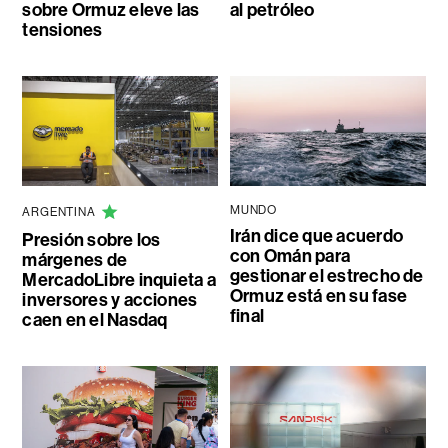
sobre Ormuz eleve las
al petróleo
tensiones
MUNDO
ARGENTINA
Irán dice que acuerdo
Presión sobre los
con Omán para
márgenes de
gestionar el estrecho de
MercadoLibre inquieta a
Ormuz está en su fase
inversores y acciones
final
caen en el Nasdaq