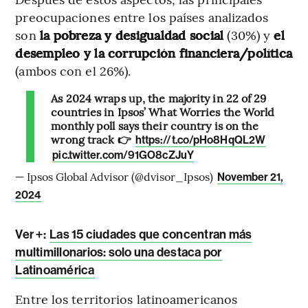
preocupaciones entre los países analizados
son
la pobreza y desigualdad social
(30%) y
el
desempleo y la corrupción financiera/política
(ambos con el 26%).
As 2024 wraps up, the majority in 22 of 29
countries in Ipsos’ What Worries the World
monthly poll says their country is on the
wrong track 👉
https://t.co/pHo8HqQL2W
pic.twitter.com/91GO8cZJuY
— Ipsos Global Advisor (@dvisor_Ipsos)
November 21,
2024
Ver +:
Las 15 ciudades que concentran más
multimillonarios: solo una destaca por
Latinoamérica
Entre los territorios latinoamericanos